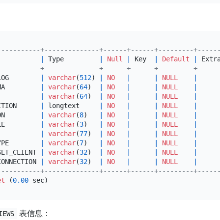
-----------+--------------+------+------+---------+-----
           
|
 Type         
|
Null
|
 Key  
|
Default
|
 Extr
-----------+--------------+------+------+---------+-----
LOG        
|
varchar
(
512
) 
|
NO
|
|
NULL
|
MA         
|
varchar
(
64
)  
|
NO
|
|
NULL
|
           
|
varchar
(
64
)  
|
NO
|
|
NULL
|
ITION      
|
 longtext     
|
NO
|
|
NULL
|
ON         
|
varchar
(
8
)   
|
NO
|
|
NULL
|
LE         
|
varchar
(
3
)   
|
NO
|
|
NULL
|
           
|
varchar
(
77
)  
|
NO
|
|
NULL
|
YPE        
|
varchar
(
7
)   
|
NO
|
|
NULL
|
SET_CLIENT 
|
varchar
(
32
)  
|
NO
|
|
NULL
|
CONNECTION 
|
varchar
(
32
)  
|
NO
|
|
NULL
|
-----------+--------------+------+------+---------+-----
et
 (
0.00
表信息：
IEWS