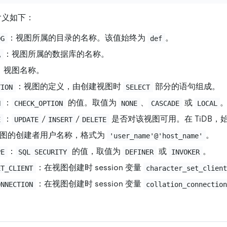
含义如下：
：视图所属的目录的名称。该值始终为
。
OG
def
：视图所属的数据库的名称。
A
：视图名称。
：视图的定义，由创建视图时
部分的语句组成。
TION
SELECT
：
的值。取值为
、
或
N
CHECK_OPTION
NONE
CASCADE
LOCAL
：
/
/
是否对该视图可用。在 TiDB，
E
UPDATE
INSERT
DELETE
图的创建者用户名称，格式为
。
'user_name'@'host_name'
：
的值，取值为
或
。
PE
SQL SECURITY
DEFINER
INVOKER
：在视图创建时 session 变量
ET_CLIENT
character_set_clien
：在视图创建时 session 变量
ONNECTION
collation_connectio