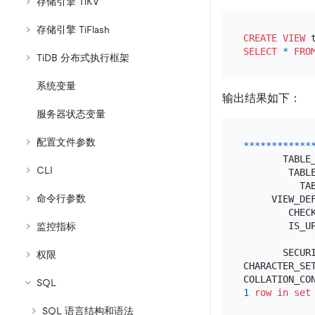
存储引擎 TiKV
存储引擎 TiFlash
CREATE
VIEW
 
SELECT
*
FRO
TiDB 分布式执行框架
系统变量
输出结果如下：
服务器状态变量
配置文件参数
*
*
*
*
*
*
*
*
*
*
*
*
       TABLE_
CLI
        TABLE
          TAB
命令行参数
     VIEW_DE
        CHEC
        IS_U
监控指标
            
       SECURI
权限
CHARACTER_SET
SQL
1
row
in
set
SQL 语言结构和语法