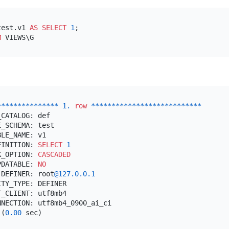
test.v1 
AS
SELECT
1
M
*
*
*
*
*
*
*
*
*
*
*
*
*
*
*
1.
row
*
*
*
*
*
*
*
*
*
*
*
*
*
*
*
*
*
*
*
*
*
*
*
*
*
*
*
CATALOG: def

_SCHEMA: test

LE_NAME: v1

FINITION: 
SELECT
1
K_OPTION: 
CASCADED
PDATABLE: 
NO
 DEFINER: root
@127
.0
.0
.1
TY_TYPE: DEFINER

_CLIENT: utf8mb4

 (
0.00