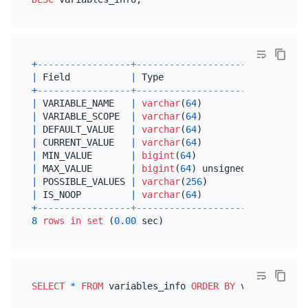
+
-----------------+---------------------+------+--
|
 Field           
|
 Type                
|
Null
|
 K
+
-----------------+---------------------+------+--
|
 VARIABLE_NAME   
|
varchar
(
64
)         
|
NO
|
|
 VARIABLE_SCOPE  
|
varchar
(
64
)         
|
NO
|
|
 DEFAULT_VALUE   
|
varchar
(
64
)         
|
NO
|
|
 CURRENT_VALUE   
|
varchar
(
64
)         
|
NO
|
|
 MIN_VALUE       
|
bigint
(
64
)          
|
 YES  
|
|
 MAX_VALUE       
|
bigint
(
64
) unsigned 
|
 YES  
|
|
 POSSIBLE_VALUES 
|
varchar
(
256
)        
|
 YES  
|
|
 IS_NOOP         
|
varchar
(
64
)         
|
NO
|
+
-----------------+---------------------+------+--
8
rows
in
set
 (
0.00
SELECT
*
FROM
 variables_info 
ORDER
BY
 variable_nam