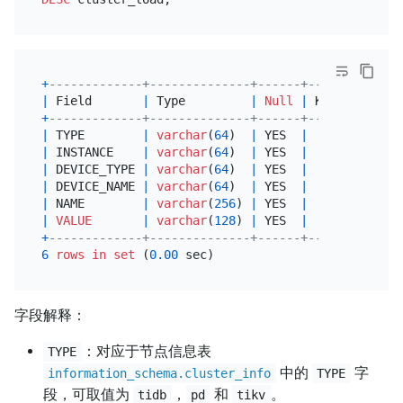
+
-------------+--------------+------+------+------
|
 Field       
|
 Type         
|
Null
|
 Key  
|
Defau
+
-------------+--------------+------+------+------
|
 TYPE        
|
varchar
(
64
)  
|
 YES  
|
|
NULL
|
 INSTANCE    
|
varchar
(
64
)  
|
 YES  
|
|
NULL
|
 DEVICE_TYPE 
|
varchar
(
64
)  
|
 YES  
|
|
NULL
|
 DEVICE_NAME 
|
varchar
(
64
)  
|
 YES  
|
|
NULL
|
 NAME        
|
varchar
(
256
) 
|
 YES  
|
|
NULL
|
VALUE
|
varchar
(
128
) 
|
 YES  
|
|
NULL
+
-------------+--------------+------+------+------
6
rows
in
set
 (
0.00
字段解释：
：对应于节点信息表
TYPE
中的
字
information_schema.cluster_info
TYPE
段，可取值为
，
和
。
tidb
pd
tikv