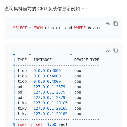
查询集群当前的 CPU 负载信息示例如下：
SELECT
*
FROM
 cluster_load 
WHERE
 device_type
=
'cpu'
+
------+-----------------+-------------+----------
|
 TYPE 
|
 INSTANCE        
|
 DEVICE_TYPE 
|
 DEVICE_NA
+
------+-----------------+-------------+----------
|
 tidb 
|
0.0
.0
.0
:
4000
|
 cpu         
|
 cpu      
|
 tidb 
|
0.0
.0
.0
:
4000
|
 cpu         
|
 cpu      
|
 tidb 
|
0.0
.0
.0
:
4000
|
 cpu         
|
 cpu      
|
 pd   
|
127.0
.0
.1
:
2379
|
 cpu         
|
 cpu      
|
 pd   
|
127.0
.0
.1
:
2379
|
 cpu         
|
 cpu      
|
 pd   
|
127.0
.0
.1
:
2379
|
 cpu         
|
 cpu      
|
 tikv 
|
127.0
.0
.1
:
20165
|
 cpu         
|
 cpu      
|
 tikv 
|
127.0
.0
.1
:
20165
|
 cpu         
|
 cpu      
|
 tikv 
|
127.0
.0
.1
:
20165
|
 cpu         
|
 cpu      
+
------+-----------------+-------------+----------
9
rows
in
set
 (
1.50