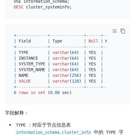
DESC
+
-------------+--------------+------+------+------
|
 Field       
|
 Type         
|
Null
|
 Key  
|
Defau
+
-------------+--------------+------+------+------
|
 TYPE        
|
varchar
(
64
)  
|
 YES  
|
|
NULL
|
 INSTANCE    
|
varchar
(
64
)  
|
 YES  
|
|
NULL
|
 SYSTEM_TYPE 
|
varchar
(
64
)  
|
 YES  
|
|
NULL
|
 SYSTEM_NAME 
|
varchar
(
64
)  
|
 YES  
|
|
NULL
|
 NAME        
|
varchar
(
256
) 
|
 YES  
|
|
NULL
|
VALUE
|
varchar
(
128
) 
|
 YES  
|
|
NULL
+
-------------+--------------+------+------+------
6
rows
in
set
 (
0.00
字段解释：
：对应于节点信息表
TYPE
中的
字
information_schema.cluster_info
TYPE