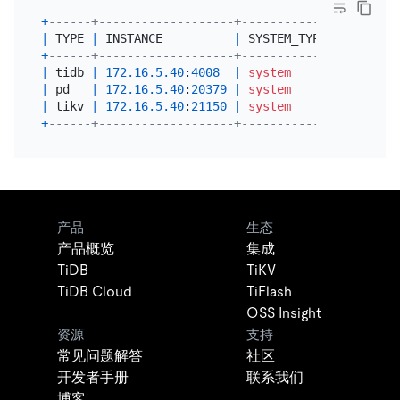
+
------+-------------------+-------------+--------
|
 TYPE 
|
 INSTANCE          
|
 SYSTEM_TYPE 
|
 SYSTEM_
+
------+-------------------+-------------+--------
|
 tidb 
|
172.16
.5
.40
:
4008
|
system
|
 sysctl 
|
 pd   
|
172.16
.5
.40
:
20379
|
system
|
 sysctl 
|
 tikv 
|
172.16
.5
.40
:
21150
|
system
|
 sysctl 
+
------+-------------------+-------------+--------
产品
生态
产品概览
集成
TiDB
TiKV
TiDB Cloud
TiFlash
OSS Insight
资源
支持
常见问题解答
社区
开发者手册
联系我们
博客