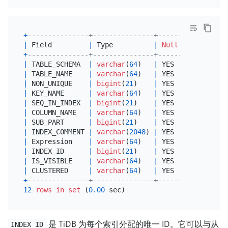
+
---------------+---------------+------+------+---
|
 Field         
|
 Type          
|
Null
|
 Key  
|
De
+
---------------+---------------+------+------+---
|
 TABLE_SCHEMA  
|
varchar
(
64
)   
|
 YES  
|
|
NU
|
 TABLE_NAME    
|
varchar
(
64
)   
|
 YES  
|
|
NU
|
 NON_UNIQUE    
|
bigint
(
21
)    
|
 YES  
|
|
NU
|
 KEY_NAME      
|
varchar
(
64
)   
|
 YES  
|
|
NU
|
 SEQ_IN_INDEX  
|
bigint
(
21
)    
|
 YES  
|
|
NU
|
 COLUMN_NAME   
|
varchar
(
64
)   
|
 YES  
|
|
NU
|
 SUB_PART      
|
bigint
(
21
)    
|
 YES  
|
|
NU
|
 INDEX_COMMENT 
|
varchar
(
2048
) 
|
 YES  
|
|
NU
|
 Expression    
|
varchar
(
64
)   
|
 YES  
|
|
NU
|
 INDEX_ID      
|
bigint
(
21
)    
|
 YES  
|
|
NU
|
 IS_VISIBLE    
|
varchar
(
64
)   
|
 YES  
|
|
NU
|
 CLUSTERED     
|
varchar
(
64
)   
|
 YES  
|
|
NU
+
---------------+---------------+------+------+---
12
rows
in
set
 (
0.00
是 TiDB 为每个索引分配的唯一 ID。它可以与从
INDEX_ID