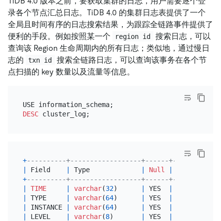
TiDB 4.0 版本之前，要获取集群的日志，用户需要逐个登
录各个节点汇总日志。TiDB 4.0 的集群日志表提供了一个
全局且时间有序的日志搜索结果，为跟踪全链路事件提供了
便利的手段。例如按照某一个
搜索日志，可以
region id
查询该 Region 生命周期内的所有日志；类似地，通过慢日
志的
搜索全链路日志，可以查询该事务在各个节
txn id
点扫描的 key 数量以及流量等信息。
DESC
+
----------+------------------+------+------+-----
|
 Field    
|
 Type             
|
Null
|
 Key  
|
Defa
+
----------+------------------+------+------+-----
|
TIME
|
varchar
(
32
)      
|
 YES  
|
|
NULL
|
 TYPE     
|
varchar
(
64
)      
|
 YES  
|
|
NULL
|
 INSTANCE 
|
varchar
(
64
)      
|
 YES  
|
|
NULL
|
 LEVEL    
|
varchar
(
8
)       
|
 YES  
|
|
NULL