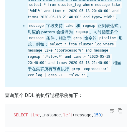
select * from cluster_log where message like 
'%ddl%' and time > '2020-05-18 20:40:00' and 
。
time<'2020-05-18 21:40:00' and type='tidb'
字段支持
和
正则表达式，
message
like
regexp
对应的 pattern 会编译为
。同时指定多个
regexp
条件，相当于
命令的
形
message
grep
pipeline
式，例如：
select * from cluster_log where 
message like 'coprocessor%' and message 
regexp '.*slow.*' and time > '2020-05-18 
相当
20:40:00' and time<'2020-05-18 21:40:00'
于在集群所有节点执行
grep 'coprocessor' 
。
xxx.log | grep -E '.*slow.*'
查询某个 DDL 的执行过程示例如下：
SELECT
time
,instance,
left
(message,
150
) 
FROM
 cluste