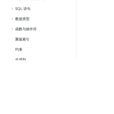
SQL 语句
数据类型
函数与操作符
聚簇索引
约束
生成列
SQL 模式
表属性
产品
生态
资
事务
产品概览
集成
TiDB
TiKV
视图
TiDB Cloud
TiFlash
OSS Insight
E
分区表