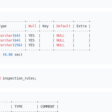
-------------+------+------+---------+-------+
Type         
|
Null
|
 Key  
|
Default
|
 Extra 
|
-------------+------+------+---------+-------+
varchar
(
64
)  
|
 YES  
|
|
NULL
|
|
varchar
(
64
)  
|
 YES  
|
|
NULL
|
|
varchar
(
256
) 
|
 YES  
|
|
NULL
|
|
-------------+------+------+---------+-------+
t
 (
0.00
M
------+------------+---------+
      
|
 TYPE       
|
 COMMENT 
|
------+------------+---------+