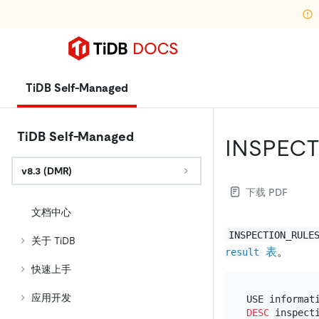
TiDB Self-Managed
TiDB Self-Managed
INSPEC
v8.3 (DMR)
下载 PDF
文档中心
INSPECTION_RULE
关于 TiDB
表
。
result
快速上手
应用开发
DESC