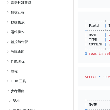
部署标准集群
数据迁移
+
---------+-
数据集成
|
 Field   
|
 
+
---------+-
运维操作
|
 NAME    
|
|
 TYPE    
|
监控与告警
|
 COMMENT 
|
+
---------+-
故障诊断
3
rows
in
se
性能调优
教程
SELECT
*
FRO
TiDB 工具
参考指南
+
-----------
架构
|
 NAME      
+
-----------