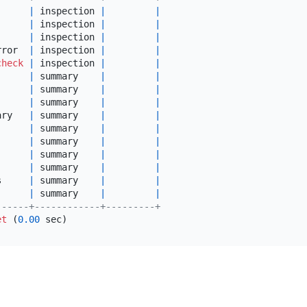
      
|
 inspection 
|
|
      
|
 inspection 
|
|
      
|
 inspection 
|
|
rror  
|
 inspection 
|
|
check
|
 inspection 
|
|
      
|
 summary    
|
|
      
|
 summary    
|
|
      
|
 summary    
|
|
ary   
|
 summary    
|
|
      
|
 summary    
|
|
      
|
 summary    
|
|
      
|
 summary    
|
|
      
|
 summary    
|
|
s     
|
 summary    
|
|
      
|
 summary    
|
|
------+------------+---------+
et
 (
0.00