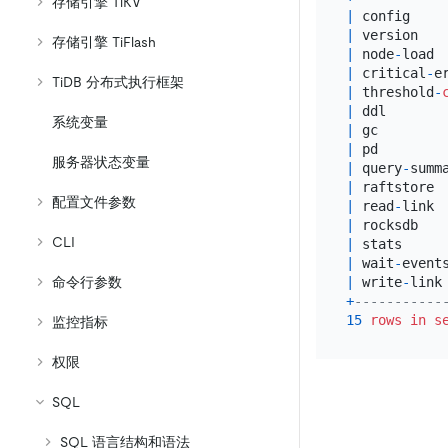
存储引擎 TiKV
|
 config    
|
 version   
存储引擎 TiFlash
|
 node
-
load 
|
 critical
-
e
TiDB 分布式执行框架
|
 threshold
-
|
 ddl       
系统变量
|
 gc        
|
 pd        
服务器状态变量
|
 query
-
summ
|
 raftstore 
配置文件参数
|
 read
-
link 
|
 rocksdb   
CLI
|
 stats     
|
 wait
-
event
|
 write
-
link
命令行参数
+
-----------
15
rows
in
s
监控指标
权限
SQL
SQL 语言结构和语法