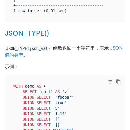
+-------------------------------------------------
JSON_TYPE()
函数返回一个字符串，表示
JSON
JSON_TYPE(json_val)
值的类型
。
示例：
WITH
 demo 
AS
 (

SELECT
'null'
AS
'v'
UNION
SELECT
'"foobar"'
UNION
SELECT
'true'
UNION
SELECT
'5'
UNION
SELECT
'1.14'
UNION
SELECT
'[]'
UNION
SELECT
'{}'