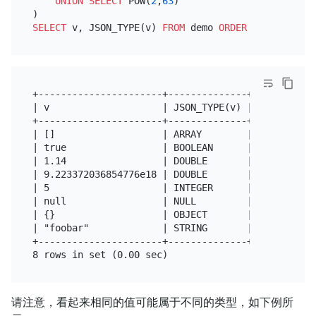
UNION
SELECT
 POW(
2
,
63
)

SELECT
 v, JSON_TYPE(v) 
FROM
 demo 
ORDER
BY
2
+----------------------+--------------+

| v                    | JSON_TYPE(v) |

+----------------------+--------------+

| []                   | ARRAY        |

| true                 | BOOLEAN      |

| 1.14                 | DOUBLE       |

| 9.223372036854776e18 | DOUBLE       |

| 5                    | INTEGER      |

| null                 | NULL         |

| {}                   | OBJECT       |

| "foobar"             | STRING       |

+----------------------+--------------+

请注意，看起来相同的值可能属于不同的类型，如下例所