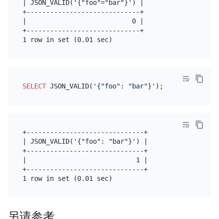
| JSON_VALID('{"foo"="bar"}') |

+-----------------------------+

|                           0 |

+-----------------------------+

SELECT
 JSON_VALID(
'{"foo": "bar"}'
+------------------------------+

| JSON_VALID('{"foo": "bar"}') |

+------------------------------+

|                            1 |

+------------------------------+

另请参考