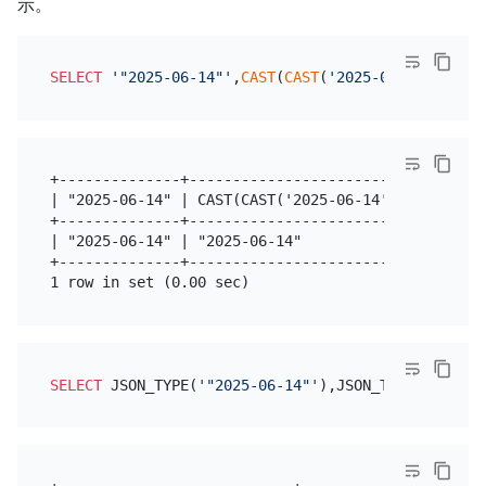
示。
SELECT
'"2025-06-14"'
,
CAST
(
CAST
(
'2025-06-14'
AS
da
+--------------+-----------------------------------
| "2025-06-14" | CAST(CAST('2025-06-14' AS date) AS
+--------------+-----------------------------------
| "2025-06-14" | "2025-06-14"                      
+--------------+-----------------------------------
SELECT
 JSON_TYPE(
'"2025-06-14"'
),JSON_TYPE(
CAST
(
CA