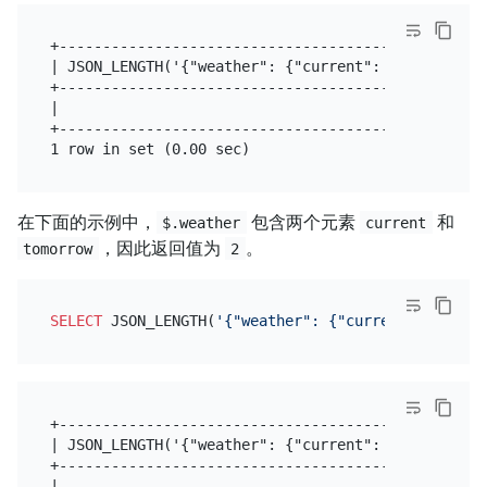
+-------------------------------------------------
| JSON_LENGTH('{"weather": {"current": "sunny", "t
+-------------------------------------------------
|                                                 
+-------------------------------------------------
在下面的示例中，
包含两个元素
和
$.weather
current
，因此返回值为
。
tomorrow
2
SELECT
 JSON_LENGTH(
'{"weather": {"current": "sunny
+-------------------------------------------------
| JSON_LENGTH('{"weather": {"current": "sunny", "t
+-------------------------------------------------
|                                                 