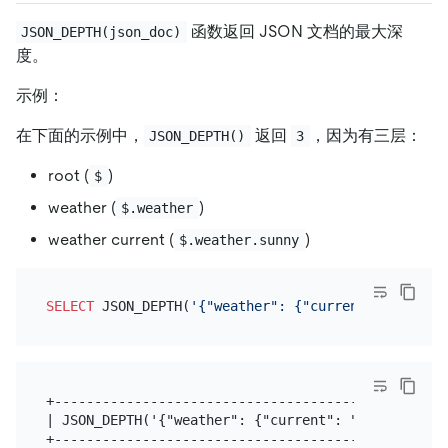
函数返回 JSON 文档的最大深
JSON_DEPTH(json_doc)
度。
示例：
在下面的示例中，
返回
，因为有三层：
JSON_DEPTH()
3
root (
)
$
weather (
)
$.weather
weather current (
)
$.weather.sunny
SELECT
 JSON_DEPTH(
'{"weather": {"current": "sunny"
+-------------------------------------------------+
| JSON_DEPTH('{"weather": {"current": "sunny"}}') |
+-------------------------------------------------+