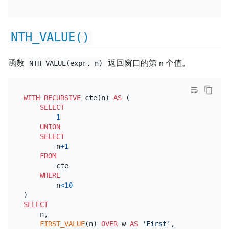
NTH_VALUE()
函数
返回窗口的第 n 个值。
NTH_VALUE(expr, n)
WITH
RECURSIVE
 cte(n) 
AS
 (

SELECT
1
UNION
SELECT
        n
+
1
FROM
        cte

WHERE
        n
<
10
SELECT
    n,

FIRST_VALUE
(n) 
OVER
 w 
AS
'First'
,
