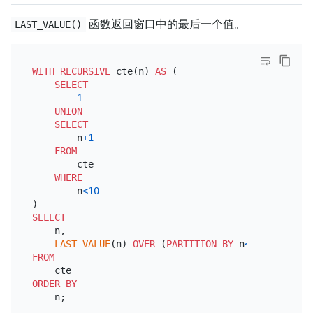
函数返回窗口中的最后一个值。
LAST_VALUE()
WITH
RECURSIVE
 cte(n) 
AS
 (

SELECT
1
UNION
SELECT
        n
+
1
FROM
        cte

WHERE
        n
<
10
SELECT
    n,

LAST_VALUE
(n) 
OVER
 (
PARTITION
BY
 n
<=
5
FROM
ORDER
BY