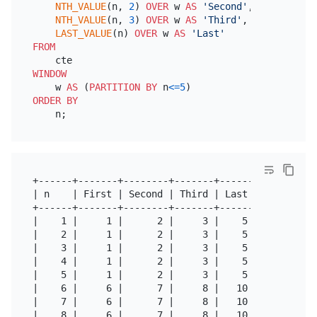
NTH_VALUE
(n, 
2
) 
OVER
 w 
AS
'Second'
,

NTH_VALUE
(n, 
3
) 
OVER
 w 
AS
'Third'
,

LAST_VALUE
(n) 
OVER
 w 
AS
'Last'
FROM
WINDOW
    w 
AS
 (
PARTITION
BY
 n
<=
5
ORDER
BY
+------+-------+--------+-------+------+

| n    | First | Second | Third | Last |

+------+-------+--------+-------+------+

|    1 |     1 |      2 |     3 |    5 |

|    2 |     1 |      2 |     3 |    5 |

|    3 |     1 |      2 |     3 |    5 |

|    4 |     1 |      2 |     3 |    5 |

|    5 |     1 |      2 |     3 |    5 |

|    6 |     6 |      7 |     8 |   10 |

|    7 |     6 |      7 |     8 |   10 |

|    8 |     6 |      7 |     8 |   10 |
