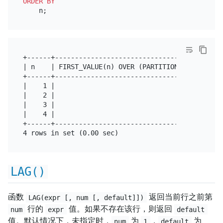
ORDER
BY
+------+------------------------------------------
| n    | FIRST_VALUE(n) OVER (PARTITION BY n MOD 2
+------+------------------------------------------
|    1 |                                          
|    2 |                                          
|    3 |                                          
|    4 |                                          
+------+------------------------------------------
LAG()
函数
返回当前行之前第
LAG(expr [, num [, default]])
行的
值。如果不存在该行，则返回
num
expr
default
值。默认情况下，未指定时，
为
，
为
num
1
default