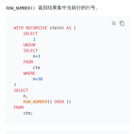
返回结果集中当前行的行号。
ROW_NUMBER()
WITH
RECURSIVE
 cte(n) 
AS
 (

SELECT
1
UNION
SELECT
        n
+
3
FROM
        cte

WHERE
        n
<
30
SELECT
    n,

ROW_NUMBER
() 
OVER
FROM