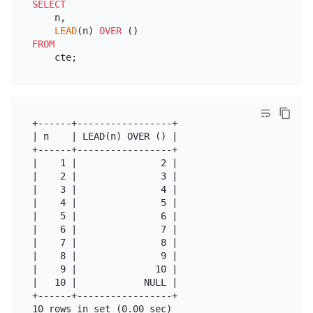
SELECT
    n,

LEAD
(n) 
OVER
FROM
+------+-----------------+

| n    | LEAD(n) OVER () |

+------+-----------------+

|    1 |               2 |

|    2 |               3 |

|    3 |               4 |

|    4 |               5 |

|    5 |               6 |

|    6 |               7 |

|    7 |               8 |

|    8 |               9 |

|    9 |              10 |

|   10 |            NULL |

+------+-----------------+
