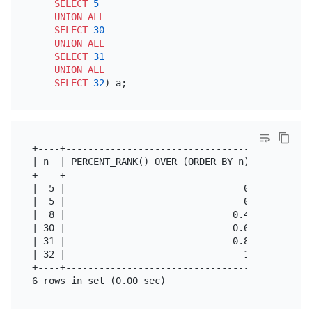
SELECT
5
UNION
ALL
SELECT
30
UNION
ALL
SELECT
31
UNION
ALL
SELECT
32
+----+----------------------------------+---------
| n  | PERCENT_RANK() OVER (ORDER BY n) | PERCENT_
+----+----------------------------------+---------
|  5 |                                0 |         
|  5 |                                0 |         
|  8 |                              0.4 |         
| 30 |                              0.6 |         
| 31 |                              0.8 |         
| 32 |                                1 |         
+----+----------------------------------+---------