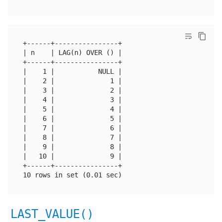
+------+----------------+

| n    | LAG(n) OVER () |

+------+----------------+

|    1 |           NULL |

|    2 |              1 |

|    3 |              2 |

|    4 |              3 |

|    5 |              4 |

|    6 |              5 |

|    7 |              6 |

|    8 |              7 |

|    9 |              8 |

|   10 |              9 |

+------+----------------+

LAST_VALUE()