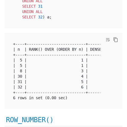
UNION
ALL
SELECT
31
UNION
ALL
SELECT
32
+----+--------------------------+------------------
| n  | RANK() OVER (ORDER BY n) | DENSE_RANK() OVER
+----+--------------------------+------------------
|  5 |                        1 |                  
|  5 |                        1 |                  
|  8 |                        3 |                  
| 30 |                        4 |                  
| 31 |                        5 |                  
| 32 |                        6 |                  
+----+--------------------------+------------------
ROW_NUMBER()