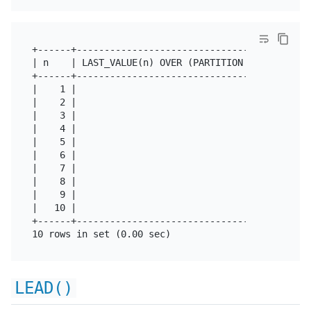
+------+----------------------------------------+

| n    | LAST_VALUE(n) OVER (PARTITION BY n<=5) |

+------+----------------------------------------+

|    1 |                                      5 |

|    2 |                                      5 |

|    3 |                                      5 |

|    4 |                                      5 |

|    5 |                                      5 |

|    6 |                                     10 |

|    7 |                                     10 |

|    8 |                                     10 |

|    9 |                                     10 |

|   10 |                                     10 |

+------+----------------------------------------+

LEAD()