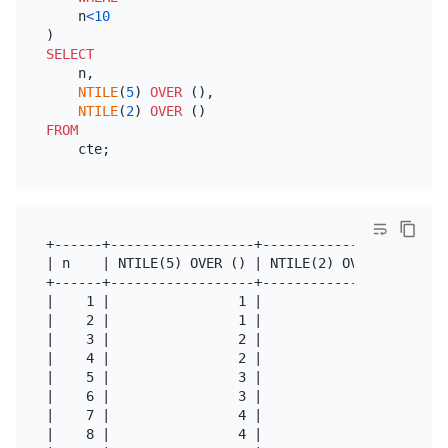
    n
<
10
SELECT
    n,

NTILE
(
5
) 
OVER
 (),

NTILE
(
2
) 
OVER
FROM
+------+------------------+------------------+

| n    | NTILE(5) OVER () | NTILE(2) OVER () |

+------+------------------+------------------+

|    1 |                1 |                1 |

|    2 |                1 |                1 |

|    3 |                2 |                1 |

|    4 |                2 |                1 |

|    5 |                3 |                1 |

|    6 |                3 |                2 |

|    7 |                4 |                2 |

|    8 |                4 |                2 |
