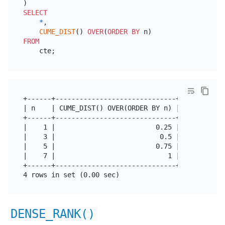
SELECT
*
,

CUME_DIST
() 
OVER
(
ORDER
BY
FROM
+------+------------------------------+

| n    | CUME_DIST() OVER(ORDER BY n) |

+------+------------------------------+

|    1 |                         0.25 |

|    3 |                          0.5 |

|    5 |                         0.75 |

|    7 |                            1 |

+------+------------------------------+

DENSE_RANK()