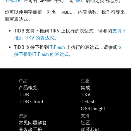
语句的
子句，或
语句之类的地方。
UPDATE
WHERE
SET
你可以使用字面值、列名、
、内置函数、操作符等来
NULL
编写表达式。
TiDB 支持下推到 TiKV 上执行的表达式，请参阅
支持下
推到 TiKV 的表达式
。
TiDB 支持下推到
TiFlash
上执行的表达式，请参阅
支
持下推到 TiFlash 的表达式
。
产品
生态
产品概览
集成
TiDB
TiKV
TiDB Cloud
TiFlash
OSS Insight
资源
支持
常见问题解答
社区
开发者手册
联系我们