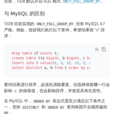
目前，TiDB 默认开启 SQL 模式
。
ONLY_FULL_GROUP_BY
与 MySQL 的区别
TiDB 目前实现的
没有 MySQL 5.7
ONLY_FULL_GROUP_BY
严格。例如，假设我们执行以下查询，希望结果按 "c" 排
序：
drop
table
 if 
exists
create table
 t(a 
bigint
, b 
bigint
, c 
bigint
insert into
 t 
values
(
1
, 
2
, 
1
), (
1
, 
2
, 
2
), (
1
, 
3
, 
1
select
distinct
 a, b 
from
 t 
order
by
要对结果进行排序，必须先清除重复。但选择保留哪一行会
影响
的保留值，也会影响排序，并使其具有任意性。
c
在 MySQL 中，
表达式需至少满足以下条件之
ORDER BY
一，否则
和
查询将因不合规而被拒
DISTINCT
ORDER BY
绝：