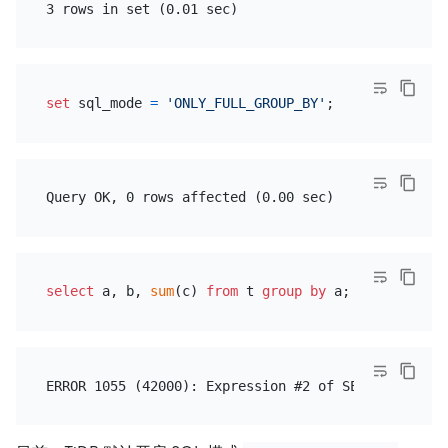
set
 sql_mode 
=
'ONLY_FULL_GROUP_BY'
select
 a, b, 
sum
(c) 
from
 t 
group
by