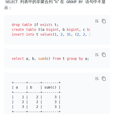
列表中的非聚合列 "b" 在
语句中不显
SELECT
GROUP BY
示：
drop
table
 if 
exists
create table
 t(a 
bigint
, b 
bigint
, c 
bigint
insert into
 t 
values
(
1
, 
2
, 
3
), (
2
, 
2
, 
3
), (
3
, 
2
, 
3
select
 a, b, 
sum
(c) 
from
 t 
group
by
+------+------+--------+

| a    | b    | sum(c) |

+------+------+--------+

|    1 |    2 |      3 |

|    2 |    2 |      3 |

|    3 |    2 |      3 |

+------+------+--------+
