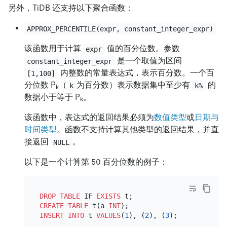
另外，TiDB 还支持以下聚合函数：
APPROX_PERCENTILE(expr, constant_integer_expr)
该函数用于计算
值的百分位数。参数
expr
是一个取值为区间
constant_integer_expr
内整数的常量表达式，表示百分数。一个百
[1,100]
分位数 P
（
为百分数）表示数据集中至少有
的
k
k%
k
数据小于等于 P
。
k
该函数中，表达式的返回结果必须为
数值类型
或
日期与
时间类型
。函数不支持计算其他类型的返回结果，并直
接返回
。
NULL
以下是一个计算第 50 百分位数的例子：
DROP
TABLE
 IF 
EXISTS
CREATE TABLE
 t(a 
INT
INSERT INTO
 t 
VALUES
(
1
), (
2
), (
3