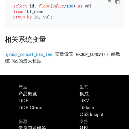
select
 id, 
floor
(
value
/
100
) 
as
from
group
by
相关系统变量
变量设置
函数
group_concat_max_len
GROUP_CONCAT()
缓冲区的最大长度。
产品
生态
产品概览
集成
TiDB
TiKV
TiDB Cloud
TiFlash
OSS Insight
资源
支持
常见问题解答
社区