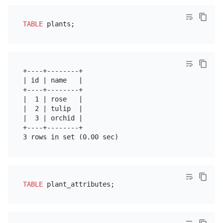
TABLE
+----+--------+

| id | name   |

+----+--------+

|  1 | rose   |

|  2 | tulip  |

|  3 | orchid |

+----+--------+

TABLE