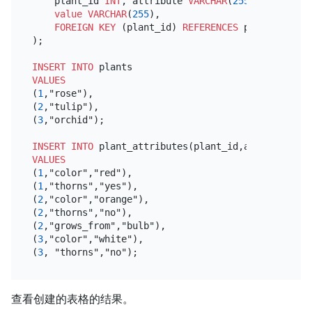
    plant_id 
INT
, attribute 
VARCHAR
(
255
),

value
VARCHAR
(
255
),

FOREIGN KEY
 (plant_id) 
REFERENCES
 plants(id)

);

INSERT INTO
VALUES
(
1
,"rose"),

(
2
,"tulip"),

(
3
,"orchid");

INSERT INTO
 plant_attributes(plant_id,attribute,
va
VALUES
(
1
,"color","red"),

(
1
,"thorns","yes"),

(
2
,"color","orange"),

(
2
,"thorns","no"),

(
2
,"grows_from","bulb"),

(
3
,"color","white"),

(
3
查看创建的表格的结果。