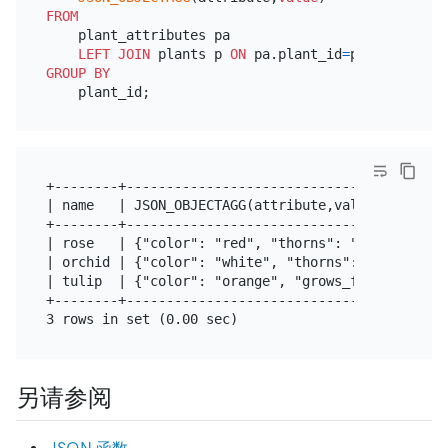
FROM
    plant_attributes pa

LEFT
JOIN
 plants p 
ON
 pa.plant_id
=
GROUP
BY
+--------+-----------------------------------------
| name   | JSON_OBJECTAGG(attribute,value)         
+--------+-----------------------------------------
| rose   | {"color": "red", "thorns": "yes"}       
| orchid | {"color": "white", "thorns": "no"}      
| tulip  | {"color": "orange", "grows_from": "bulb"
+--------+-----------------------------------------
另请参阅