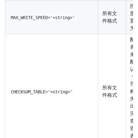
控制
所有文
度
MAX_WRITE_SPEED='<string>'
件格式
置
为 
配
表是
来
配
认
"o
导入
所有文
检查
CHECKSUM_TABLE='<string>'
件格式
失
出
完成
查
告
表