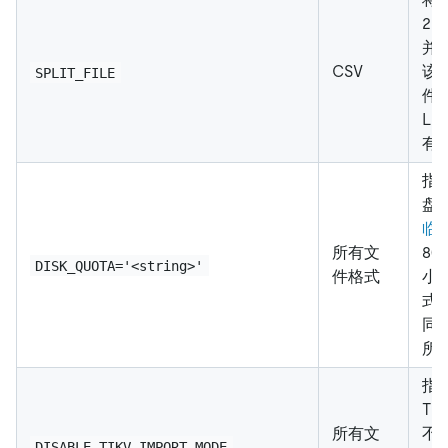
25
并
CSV
该
SPLIT_FILE
件
Lig
有
指
盘
临
所有文
8
DISK_QUOTA='<string>'
件格式
小，
式
同样
所
指
T
所有文
不
DISABLE_TIKV_IMPORT_MODE