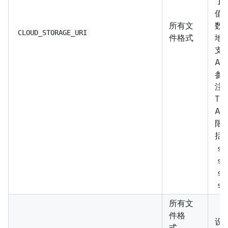
IM
值
所有文
数
CLOUD_STORAGE_URI
件格式
地
支持
Am
参
注
Ti
Am
限
括
s3
s3
s3
s3
所有文
件格
设
式、