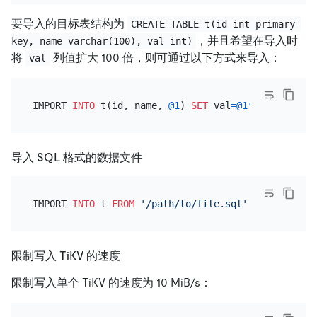
要导入的目标表结构为
CREATE TABLE t(id int primary 
，并且希望在导入时
key, name varchar(100), val int)
将
列值扩大 100 倍，则可通过以下方式来导入：
val
IMPORT 
INTO
 t(id, name, 
@1
) 
SET
 val
=
@1
*
100
FROM
'/
导入 SQL 格式的数据文件
IMPORT 
INTO
 t 
FROM
'/path/to/file.sql'
 FORMAT 
'sql
限制写入 TiKV 的速度
限制写入单个 TiKV 的速度为 10 MiB/s：