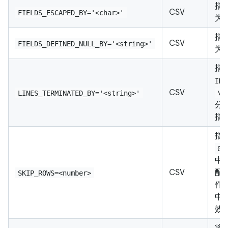
指
CSV
FIELDS_ESCAPED_BY='<char>'
为
指
CSV
FIELDS_DEFINED_NULL_BY='<string>'
为 
指
INT
CSV
LINES_TERMINATED_BY='<string>'
\n
分
指
指
0
中的
CSV
配
SKIP_ROWS=<number>
件，
中
效
将