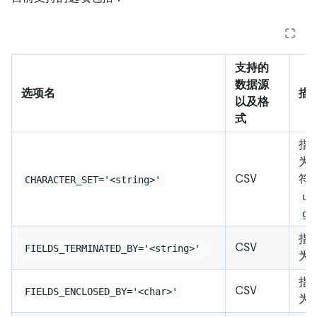
支持的
数据源
选项名
描
以及格
式
指
为
CSV
符
CHARACTER_SET='<string>'
ut
gb
指
CSV
FIELDS_TERMINATED_BY='<string>'
为
指
CSV
FIELDS_ENCLOSED_BY='<char>'
为