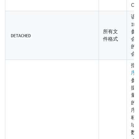
CH
该
INT
所有文
参
DETACHED
件格式
会
的
会
指定
序
参
据
量
的
序
标
址
数