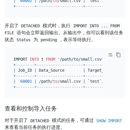
|
60002
|
/
path
/
to
/
small.csv 
|
 `test`.`t`   
|
+
--------+--------------------+--------------+----
开启了
模式时，执行
DETACHED
IMPORT INTO ... FROM 
语句会立即返回输出。从输出中，你可以看到该任务
FILE
状态
为
，表示等待执行。
Status
pending
IMPORT 
INTO
 t 
FROM
'/path/to/small.csv'
WITH
+
--------+--------------------+--------------+----
|
 Job_ID 
|
 Data_Source        
|
 Target_Table 
|
 Tab
+
--------+--------------------+--------------+----
|
60001
|
/
path
/
to
/
small.csv 
|
 `test`.`t`   
|
+
--------+--------------------+--------------+----
查看和控制导入任务
对于开启了
模式的任务，可通过
DETACHED
SHOW IMPORT
来查看当前任务的执行进度。