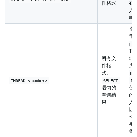
件格式
在
入
响
指
于
FIL
Ti
所有文
5
件格
为 
式、
INT
THREAD=<number>
SELECT
TH
语句的
值
查询结
的 
果
入
以
性
生
需