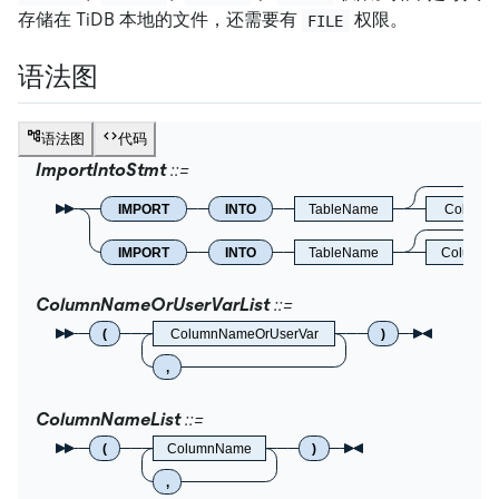
存储在 TiDB 本地的文件，还需要有
权限。
FILE
语法图
语法图
代码
ImportIntoStmt
IMPORT
INTO
TableName
ColumnN
IMPORT
INTO
TableName
ColumnN
ColumnNameOrUserVarList
(
ColumnNameOrUserVar
)
,
ColumnNameList
(
ColumnName
)
,