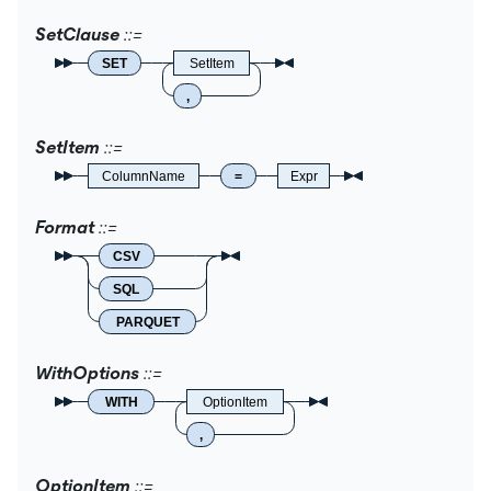
SetClause
SET
SetItem
,
SetItem
ColumnName
=
Expr
Format
CSV
SQL
PARQUET
WithOptions
WITH
OptionItem
,
OptionItem