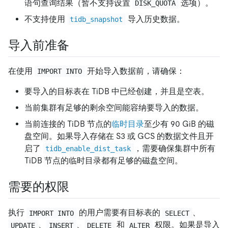
语句查询结果（暂不支持设置
选项）。
DISK_QUOTA
不支持使用
导入历史数据。
tidb_snapshot
导入前准备
在使用
开始导入数据前，请确保：
IMPORT INTO
要导入的目标表在 TiDB 中已经创建，并且是空表。
当前集群有足够的剩余空间能容纳要导入的数据。
当前连接的 TiDB 节点的
临时目录
至少有 90 GiB 的磁
盘空间。如果导入存储在 S3 或 GCS 的数据文件且开
启了
，需要确保集群中所有
tidb_enable_dist_task
TiDB 节点的临时目录都有足够的磁盘空间。
需要的权限
执行
的用户需要有目标表的
、
IMPORT INTO
SELECT
、
、
和
权限。如果是导入
UPDATE
INSERT
DELETE
ALTER