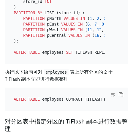
    store_id 
INT
PARTITION
BY
 LIST (store_id) (

PARTITION
 pNorth 
VALUES
IN
 (
1
, 
2
, 
3
, 
4
, 
5
),

PARTITION
 pEast 
VALUES
IN
 (
6
, 
7
, 
8
, 
9
, 
10
),

PARTITION
 pWest 
VALUES
IN
 (
11
, 
12
, 
13
, 
14
, 
15
)
PARTITION
 pCentral 
VALUES
IN
 (
16
, 
17
, 
18
, 
19
, 
);

ALTER TABLE
 employees 
SET
 TIFLASH REPLICA 
2
执行以下语句可对
表上所有分区的 2 个
employees
TiFlash 副本立即进行数据整理：
ALTER TABLE
对分区表中指定分区的 TiFlash 副本进行数据整
理