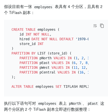
假设目前有一张
表具有 4 个分区，且具有 2
employees
个 TiFlash 副本：
CREATE TABLE
 employees (

    id 
INT
NOT NULL
,

    hired 
DATE
NOT NULL
DEFAULT
'1970-01-01'
,

    store_id 
INT
PARTITION
BY
 LIST (store_id) (

PARTITION
 pNorth 
VALUES
IN
 (
1
, 
2
, 
3
, 
4
, 
5
),

PARTITION
 pEast 
VALUES
IN
 (
6
, 
7
, 
8
, 
9
, 
10
),

PARTITION
 pWest 
VALUES
IN
 (
11
, 
12
, 
13
, 
14
, 
15
)
PARTITION
 pCentral 
VALUES
IN
 (
16
, 
17
, 
18
, 
19
, 
);

ALTER TABLE
 employees 
SET
 TIFLASH REPLICA 
2
执行以下语句可对
表上
、
这
employees
pNorth
pEast
两个分区的 2 个 TiFlash 副本立即进行数据整理：