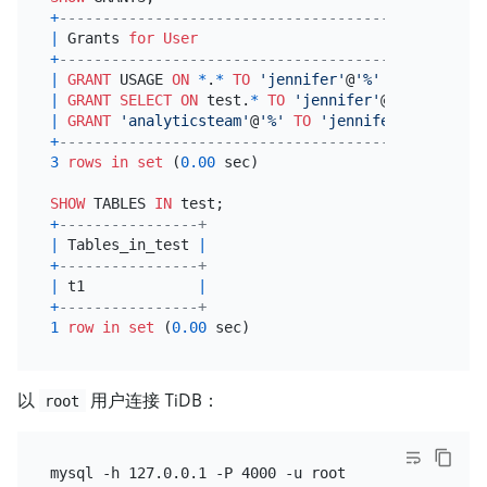
+
---------------------------------------------+
|
 Grants 
for
User
|
+
---------------------------------------------+
|
GRANT
 USAGE 
ON
*
.
*
TO
'jennifer'
@
'%'
|
|
GRANT
SELECT
ON
 test.
*
TO
'jennifer'
@
'%'
|
|
GRANT
'analyticsteam'
@
'%'
TO
'jennifer'
@
'%'
|
+
---------------------------------------------+
3
rows
in
set
 (
0.00
 sec)

SHOW
 TABLES 
IN
+
----------------+
|
 Tables_in_test 
|
+
----------------+
|
 t1             
|
+
----------------+
1
row
in
set
 (
0.00
以
用户连接 TiDB：
root