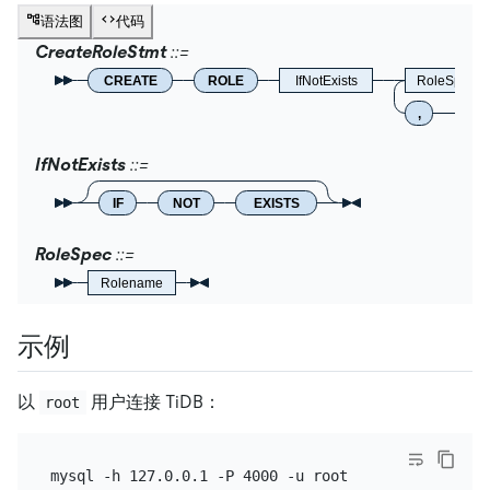
语法图
代码
CreateRoleStmt
CREATE
ROLE
IfNotExists
RoleSpec
,
IfNotExists
IF
NOT
EXISTS
RoleSpec
Rolename
示例
以
用户连接 TiDB：
root