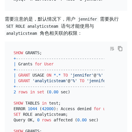
需要注意的是，默认情况下，用户
需要执行
jennifer
语句才能使用与
SET ROLE analyticsteam
角色相关联的权限：
analyticsteam
SHOW
+
---------------------------------------------+
|
 Grants 
for
User
|
+
---------------------------------------------+
|
GRANT
 USAGE 
ON
*
.
*
TO
'jennifer'
@
'%'
|
|
GRANT
'analyticsteam'
@
'%'
TO
'jennifer'
@
'%'
|
+
---------------------------------------------+
2
rows
in
set
 (
0.00
 sec)

SHOW
 TABLES 
in
 test;

ERROR 
1044
 (
42000
): Access denied 
for
user
'jennif
SET
 ROLE analyticsteam;

Query OK, 
0
rows
 affected (
0.00
 sec)

SHOW