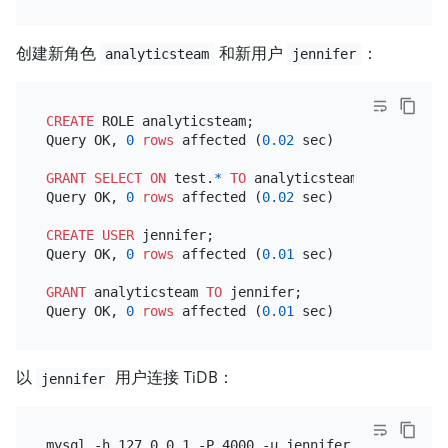
创建新角色
和新用户
：
analyticsteam
jennifer
CREATE
 ROLE analyticsteam;

Query OK, 
0
rows
 affected (
0.02
 sec)

GRANT
SELECT
ON
 test.
*
TO
 analyticsteam;

Query OK, 
0
rows
 affected (
0.02
 sec)

CREATE
USER
 jennifer;

Query OK, 
0
rows
 affected (
0.01
 sec)

GRANT
 analyticsteam 
TO
 jennifer;

Query OK, 
0
rows
 affected (
0.01
以
用户连接 TiDB：
jennifer