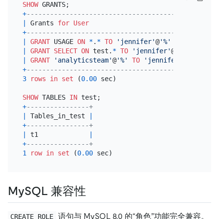
SHOW
+
---------------------------------------------+
|
 Grants 
for
User
|
+
---------------------------------------------+
|
GRANT
 USAGE 
ON
*
.
*
TO
'jennifer'
@
'%'
|
|
GRANT
SELECT
ON
 test.
*
TO
'jennifer'
@
'%'
|
|
GRANT
'analyticsteam'
@
'%'
TO
'jennifer'
@
'%'
|
+
---------------------------------------------+
3
rows
in
set
 (
0.00
 sec)

SHOW
 TABLES 
IN
+
----------------+
|
 Tables_in_test 
|
+
----------------+
|
 t1             
|
+
----------------+
1
row
in
set
 (
0.00
MySQL 兼容性
语句与 MySQL 8.0 的“角色”功能完全兼容。
CREATE ROLE