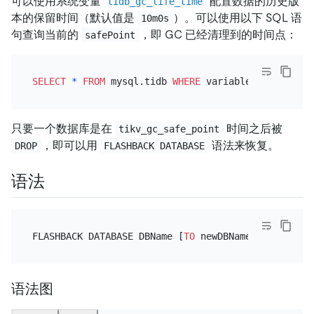
可以使用系统变量
配置数据的历史版
tidb_gc_life_time
本的保留时间（默认值是
）。可以使用以下 SQL 语
10m0s
句查询当前的
，即 GC 已经清理到的时间点：
safePoint
SELECT
*
FROM
 mysql.tidb 
WHERE
 variable_name 
=
'ti
只要一个数据库是在
时间之后被
tikv_gc_safe_point
，即可以用
语法来恢复。
DROP
FLASHBACK DATABASE
语法
FLASHBACK DATABASE DBName [
TO
语法图