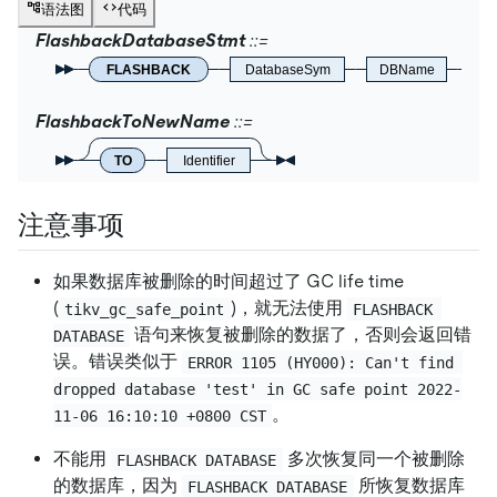
语法图
代码
FlashbackDatabaseStmt
FLASHBACK
DatabaseSym
DBName
F
FlashbackToNewName
TO
Identifier
注意事项
如果数据库被删除的时间超过了 GC life time
(
)，就无法使用
tikv_gc_safe_point
FLASHBACK 
语句来恢复被删除的数据了，否则会返回错
DATABASE
误。错误类似于
ERROR 1105 (HY000): Can't find 
dropped database 'test' in GC safe point 2022-
。
11-06 16:10:10 +0800 CST
不能用
多次恢复同一个被删除
FLASHBACK DATABASE
的数据库，因为
所恢复数据库
FLASHBACK DATABASE