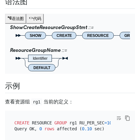
语法图
语法图
代码
ShowCreateResourceGroupStmt
SHOW
CREATE
RESOURCE
GROUP
ResourceGroupName
Identifier
DEFAULT
示例
查看资源组
当前的定义：
rg1
CREATE
 RESOURCE 
GROUP
 rg1 RU_PER_SEC
=
100
;

Query OK, 
0
rows
 affected (
0.10