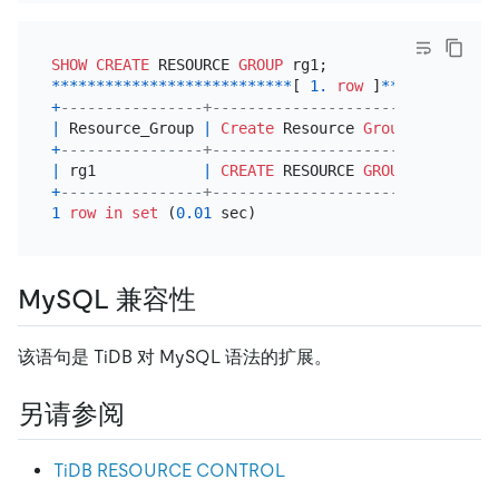
SHOW
CREATE
 RESOURCE 
GROUP
*
*
*
*
*
*
*
*
*
*
*
*
*
*
*
*
*
*
*
*
*
*
*
*
*
*
*
[ 
1.
row
 ]
*
*
*
*
*
*
*
*
*
*
*
*
*
+
----------------+--------------------------------
|
 Resource_Group 
|
Create
 Resource 
Group
+
----------------+--------------------------------
|
 rg1            
|
CREATE
 RESOURCE 
GROUP
 `rg1` RU_
+
----------------+--------------------------------
1
row
in
set
 (
0.01
MySQL 兼容性
该语句是 TiDB 对 MySQL 语法的扩展。
另请参阅
TiDB RESOURCE CONTROL