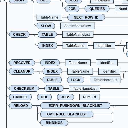
SHOW
DDL
JOBS
Int64Num
W
JOB
QUERIES
NumLi
TableName
NEXT_ROW_ID
SLOW
AdminShowSlow
CHECK
TABLE
TableNameList
INDEX
TableName
Identifier
RECOVER
INDEX
TableName
Identifier
CLEANUP
INDEX
TableName
Identifier
TABLE
LOCK
TableNameList
CHECKSUM
TABLE
TableNameList
CANCEL
DDL
JOBS
NumList
RELOAD
EXPR_PUSHDOWN_BLACKLIST
OPT_RULE_BLACKLIST
BINDINGS