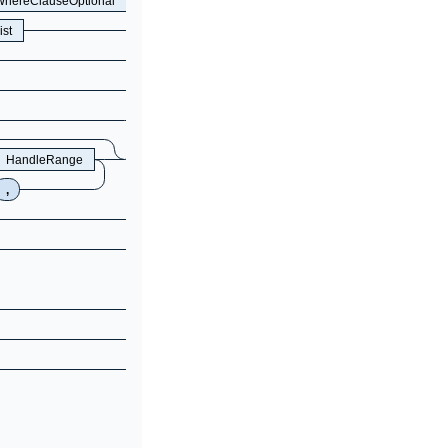
hereClauseOptional
st
HandleRange
,