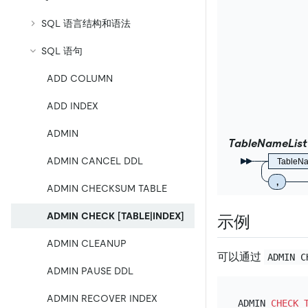
SQL 语言结构和语法
SQL 语句
ADD COLUMN
ADD INDEX
ADMIN
TableNameList
ADMIN CANCEL DDL
TableN
,
ADMIN CHECKSUM TABLE
ADMIN CHECK [TABLE|INDEX]
示例
ADMIN CLEANUP
可以通过
ADMIN C
ADMIN PAUSE DDL
ADMIN RECOVER INDEX
ADMIN 
CHECK