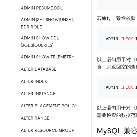
ADMIN RESUME DDL
若通过一致性校验
ADMIN [SET|SHOW|UNSET]
BDR ROLE
ADMIN SHOW DDL
ADMIN 
CHECK
[JOBS|QUERIES]
ADMIN SHOW TELEMETRY
以上语句用于对
t
验，则返回空的查
ALTER DATABASE
ALTER INDEX
ADMIN 
CHECK
ALTER INSTANCE
ALTER PLACEMENT POLICY
以上语句用于对
t
需要检查的数据范
ALTER RANGE
MySQL 兼
ALTER RESOURCE GROUP