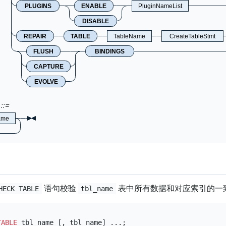
PLUGINS
ENABLE
PluginNameList
DISABLE
REPAIR
TABLE
TableName
CreateTableStmt
FLUSH
BINDINGS
CAPTURE
EVOLVE
ame
语句校验
表中所有数据和对应索引的一
HECK TABLE
tbl_name
TABLE