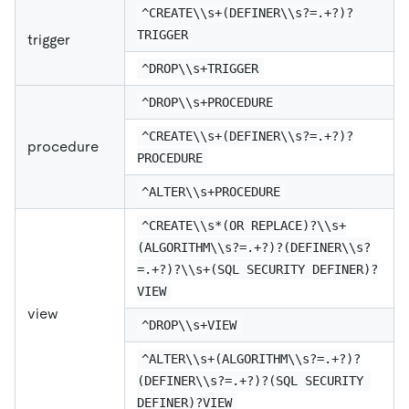
^CREATE\\s+(DEFINER\\s?=.+?)?
TRIGGER
trigger
^DROP\\s+TRIGGER
^DROP\\s+PROCEDURE
^CREATE\\s+(DEFINER\\s?=.+?)?
procedure
PROCEDURE
^ALTER\\s+PROCEDURE
^CREATE\\s*(OR REPLACE)?\\s+
(ALGORITHM\\s?=.+?)?(DEFINER\\s?
=.+?)?\\s+(SQL SECURITY DEFINER)?
VIEW
view
^DROP\\s+VIEW
^ALTER\\s+(ALGORITHM\\s?=.+?)?
(DEFINER\\s?=.+?)?(SQL SECURITY 
DEFINER)?VIEW