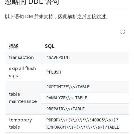
忽略的 DDL 语句
以下语句 DM 并未支持，因此解析之后直接跳过。
描述
SQL
transaction
^SAVEPOINT
skip all flush
^FLUSH
sqls
^OPTIMIZE\\s+TABLE
table
^ANALYZE\\s+TABLE
maintenance
^REPAIR\\s+TABLE
temporary
^DROP\\s+(\\/\\*\\!40005\\s+)?
table
TEMPORARY\\s+(\\*\\/\\s+)?TABLE