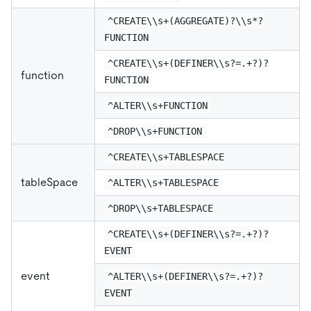
^CREATE\\s+(AGGREGATE)?\\s*?
FUNCTION
^CREATE\\s+(DEFINER\\s?=.+?)?
function
FUNCTION
^ALTER\\s+FUNCTION
^DROP\\s+FUNCTION
^CREATE\\s+TABLESPACE
tableSpace
^ALTER\\s+TABLESPACE
^DROP\\s+TABLESPACE
^CREATE\\s+(DEFINER\\s?=.+?)?
EVENT
event
^ALTER\\s+(DEFINER\\s?=.+?)?
EVENT