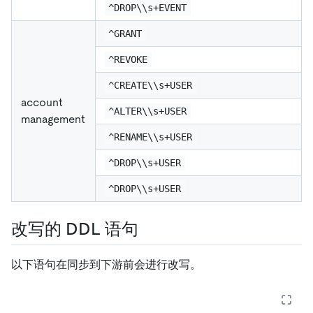
^DROP\\s+EVENT
^GRANT
^REVOKE
^CREATE\\s+USER
account
^ALTER\\s+USER
management
^RENAME\\s+USER
^DROP\\s+USER
^DROP\\s+USER
改写的 DDL 语句
以下语句在同步到下游前会进行改写。