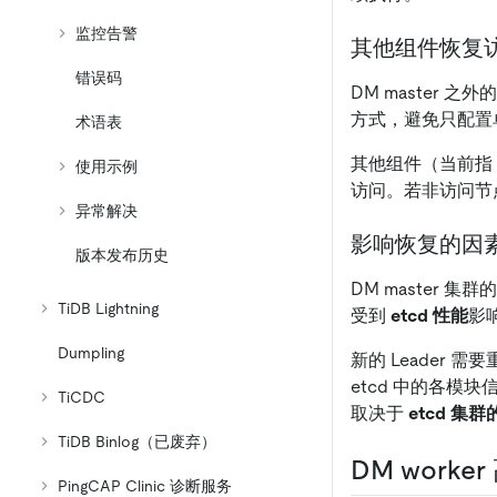
监控告警
其他组件恢复
错误码
DM master 之外
方式，避免只配置单
术语表
其他组件（当前指 
使用示例
访问。若非访问节点
异常解决
影响恢复的因
版本发布历史
DM master 集
TiDB Lightning
受到
etcd 性能
影
Dumpling
新的 Leader 需
etcd 中的各
TiCDC
取决于
etcd 集
TiDB Binlog（已废弃）
DM work
PingCAP Clinic 诊断服务