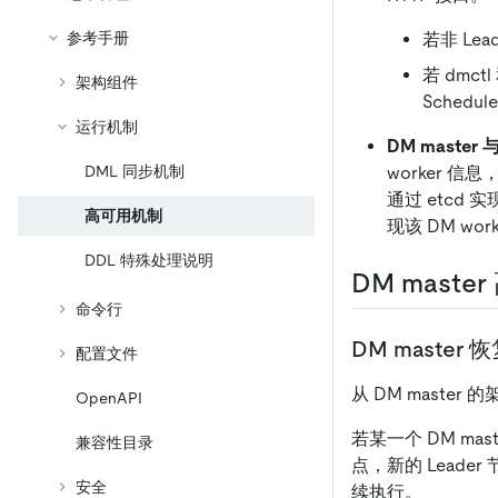
若非 Lea
参考手册
若 dmct
架构组件
Schedu
运行机制
DM master
worker 信息
DML 同步机制
通过 etcd 实
高可用机制
现该 DM wo
DDL 特殊处理说明
DM mast
命令行
DM master
配置文件
从 DM master
OpenAPI
若某一个 DM mast
兼容性目录
点，新的 Leade
安全
续执行。