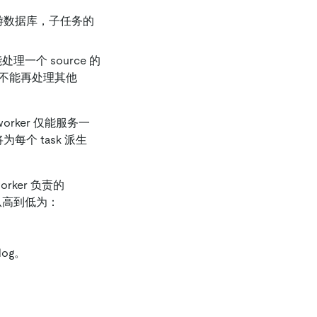
游数据库，子任务的
能处理一个 source 的
er 将不能再处理其他
orker 仅能服务一
将为每个 task 派生
orker 负责的
先级从高到低为：
log。