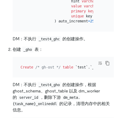
                        hint 
varchar
(
64
) chars
value
varchar
(
4096
) ch
primary key
(id),

unique
 key hint_uidx(hi
                ) auto_increment
=
256
DM：不执行
的创建操作。
_test4_ghc
创建
表：
_gho
Create
/* gh-ost */
table
 `test`.`_test4_gho` 
DM：不执行
的创建操作，根据
_test4_gho
ghost_schema、ghost_table 以及 dm_worker
的
，删除下游
server_id
dm_meta.
的记录，清理内存中的相关
{task_name}_onlineddl
信息。