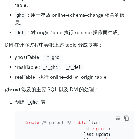
table。
：用于存放 online-schema-change 相关的信
ghc
息。
：对 origin table 执行 rename 操作而生成。
del
DM 在迁移过程中会把上述 table 分成 3 类：
ghostTable :
_*_gho
trashTable :
、
_*_ghc
_*_del
realTable : 执行 online-ddl 的 origin table
gh-ost
涉及的主要 SQL 以及 DM 的处理：
创建
表：
_ghc
Create
/* gh-ost */
table
 `test`.`_test4_ghc` (
                        id 
bigint
 auto_incremen
                        last_update 
timestamp