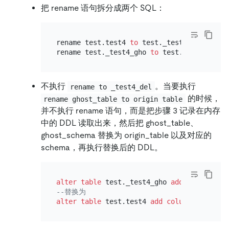
把 rename 语句拆分成两个 SQL：
rename test.test4 
to
 test._test4_del;

rename test._test4_gho 
to
不执行
。当要执行
rename to _test4_del
的时候，
rename ghost_table to origin table
并不执行 rename 语句，而是把步骤 3 记录在内存
中的 DDL 读取出来，然后把 ghost_table、
ghost_schema 替换为 origin_table 以及对应的
schema，再执行替换后的 DDL。
alter table
 test._test4_gho 
add
column
 cl1
--替换为
alter table
 test.test4 
add
column
 cl1 
varc