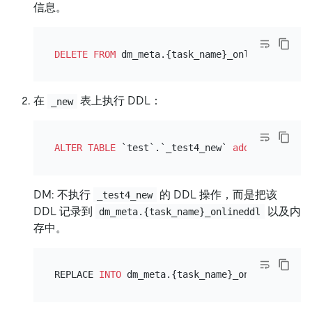
信息。
DELETE
FROM
 dm_meta.{task_name}_onlineddl 
WHER
在
表上执行 DDL：
_new
ALTER TABLE
 `test`.`_test4_new` 
add
column
 c3 
DM: 不执行
的 DDL 操作，而是把该
_test4_new
DDL 记录到
以及内
dm_meta.{task_name}_onlineddl
存中。
REPLACE 
INTO
 dm_meta.{task_name}_onlineddl (id