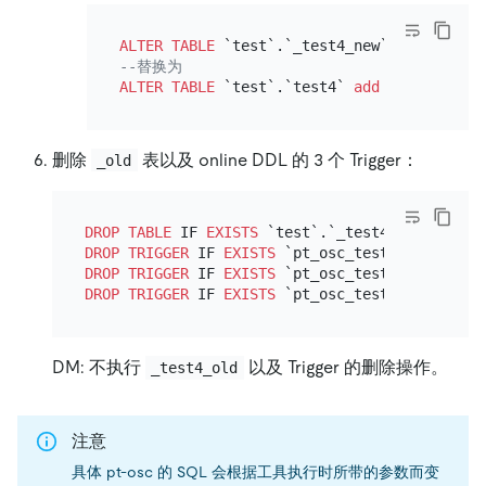
ALTER TABLE
 `test`.`_test4_new` 
add
column
--替换为
ALTER TABLE
 `test`.`test4` 
add
column
 c3 
i
删除
表以及 online DDL 的 3 个 Trigger：
_old
DROP
TABLE
 IF 
EXISTS
DROP
TRIGGER
 IF 
EXISTS
 `pt_osc_test_test4_del`
DROP
TRIGGER
 IF 
EXISTS
 `pt_osc_test_test4_upd`
DROP
TRIGGER
 IF 
EXISTS
 `pt_osc_test_test4_ins`
DM: 不执行
以及 Trigger 的删除操作。
_test4_old
注意
具体 pt-osc 的 SQL 会根据工具执行时所带的参数而变