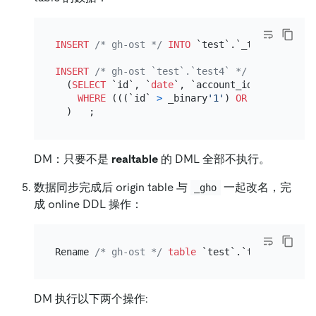
INSERT
/* gh-ost */
INTO
 `test`.`_test4_ghc` 
V
INSERT
/* gh-ost `test`.`test4` */
 ignore 
INTO
  (
SELECT
 `id`, `
date
`, `account_id`, `convers
WHERE
 (((`id` 
>
 _binary
'1'
) 
OR
 ((`id` 
=
 _b
DM：只要不是
realtable
的 DML 全部不执行。
数据同步完成后 origin table 与
一起改名，完
_gho
成 online DDL 操作：
Rename 
/* gh-ost */
table
 `test`.`test4` 
to
 `t
DM 执行以下两个操作: