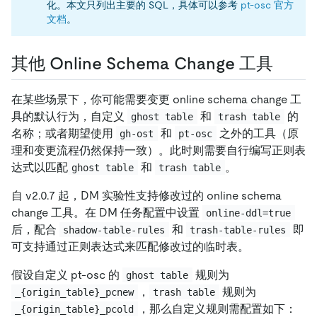
化。本文只列出主要的 SQL，具体可以参考
pt-osc 官方
文档
。
其他 Online Schema Change 工具
在某些场景下，你可能需要变更 online schema change 工
具的默认行为，自定义
和
的
ghost table
trash table
名称；或者期望使用
和
之外的工具（原
gh-ost
pt-osc
理和变更流程仍然保持一致）。此时则需要自行编写正则表
达式以匹配
和
。
ghost table
trash table
自 v2.0.7 起，DM 实验性支持修改过的 online schema
change 工具。在 DM 任务配置中设置
online-ddl=true
后，配合
和
即
shadow-table-rules
trash-table-rules
可支持通过正则表达式来匹配修改过的临时表。
假设自定义 pt-osc 的
规则为
ghost table
，
规则为
_{origin_table}_pcnew
trash table
，那么自定义规则需配置如下：
_{origin_table}_pcold