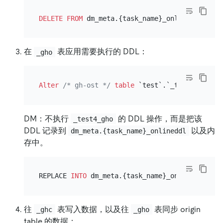
DELETE
FROM
 dm_meta.{task_name}_onlineddl 
WHER
在
表应用需要执行的 DDL：
_gho
Alter
/* gh-ost */
table
 `test`.`_test4_gho` 
a
DM：不执行
的 DDL 操作，而是把该
_test4_gho
DDL 记录到
以及内
dm_meta.{task_name}_onlineddl
存中。
REPLACE 
INTO
 dm_meta.{task_name}_onlineddl (id
往
表写入数据，以及往
表同步 origin
_ghc
_gho
table 的数据：