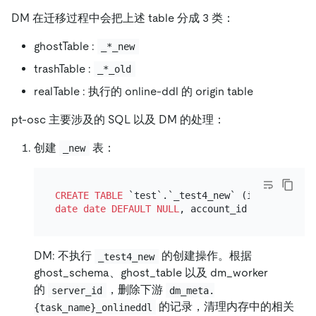
DM 在迁移过程中会把上述 table 分成 3 类：
ghostTable :
_*_new
trashTable :
_*_old
realTable : 执行的 online-ddl 的 origin table
pt-osc 主要涉及的 SQL 以及 DM 的处理：
创建
表：
_new
CREATE TABLE
 `test`.`_test4_new` (id 
int
(
11
) 
N
date
date
DEFAULT
NULL
, account_id 
bigint
(
20
) 
DM: 不执行
的创建操作。根据
_test4_new
ghost_schema、ghost_table 以及 dm_worker
的
，删除下游
server_id
dm_meta.
的记录，清理内存中的相关
{task_name}_onlineddl