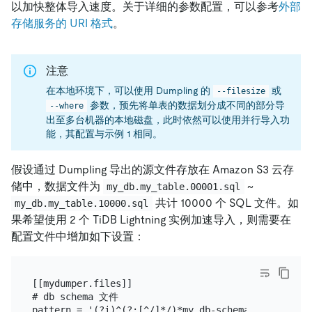
以加快整体导入速度。关于详细的参数配置，可以参考
外部
存储服务的 URI 格式
。
注意
在本地环境下，可以使用 Dumpling 的
或
--filesize
参数，预先将单表的数据划分成不同的部分导
--where
出至多台机器的本地磁盘，此时依然可以使用并行导入功
能，其配置与示例 1 相同。
假设通过 Dumpling 导出的源文件存放在 Amazon S3 云存
储中，数据文件为
~
my_db.my_table.00001.sql
共计 10000 个 SQL 文件。如
my_db.my_table.10000.sql
果希望使用 2 个 TiDB Lightning 实例加速导入，则需要在
配置文件中增加如下设置：
[[mydumper.files]]

# db schema 文件

pattern = '(?i)^(?:[^/]*/)*my_db-schema-create\.sql