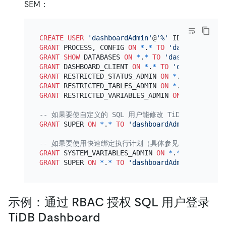
SEM：
CREATE
USER
'dashboardAdmin'
@
'%'
 IDENTIFIED 
BY
GRANT
 PROCESS, CONFIG 
ON
*
.
*
TO
'dashboardAdmi
GRANT
SHOW
 DATABASES 
ON
*
.
*
TO
'dashboardAdmin
GRANT
 DASHBOARD_CLIENT 
ON
*
.
*
TO
'dashboardAdm
GRANT
 RESTRICTED_STATUS_ADMIN 
ON
*
.
*
TO
'dashb
GRANT
 RESTRICTED_TABLES_ADMIN 
ON
*
.
*
TO
'dashb
GRANT
 RESTRICTED_VARIABLES_ADMIN 
ON
*
.
*
TO
'da
-- 如果要使自定义的 SQL 用户能修改 TiDB Dashb
GRANT
 SUPER 
ON
*
.
*
TO
'dashboardAdmin'
@
'%'
;

-- 如果要使用快速绑定执行计划（具体参见 https://docs.p
GRANT
 SYSTEM_VARIABLES_ADMIN 
ON
*
.
*
TO
'dashbo
GRANT
 SUPER 
ON
*
.
*
TO
'dashboardAdmin'
@
'%'
示例：通过 RBAC 授权 SQL 用户登录
TiDB Dashboard