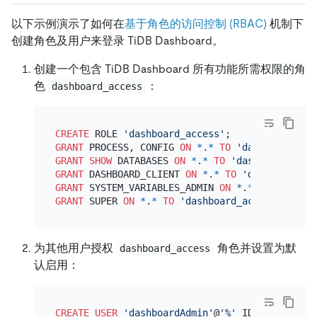
以下示例演示了如何在
基于角色的访问控制 (RBAC)
机制下
创建角色及用户来登录 TiDB Dashboard。
创建一个包含 TiDB Dashboard 所有功能所需权限的角
色
：
dashboard_access
CREATE
 ROLE 
'dashboard_access'
GRANT
 PROCESS, CONFIG 
ON
*
.
*
TO
'dashboard_acc
GRANT
SHOW
 DATABASES 
ON
*
.
*
TO
'dashboard_acce
GRANT
 DASHBOARD_CLIENT 
ON
*
.
*
TO
'dashboard_ac
GRANT
 SYSTEM_VARIABLES_ADMIN 
ON
*
.
*
TO
'dashbo
GRANT
 SUPER 
ON
*
.
*
TO
'dashboard_access'
@
'%'
为其他用户授权
角色并设置为默
dashboard_access
认启用：
CREATE
USER
'dashboardAdmin'
@
'%'
 IDENTIFIED 
BY