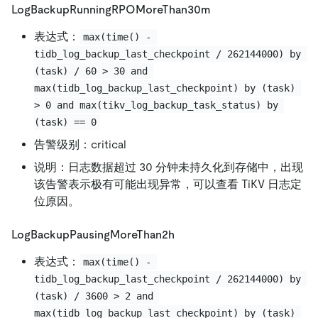
LogBackupRunningRPOMoreThan30m
表达式：
max(time() - 
tidb_log_backup_last_checkpoint / 262144000) by 
(task) / 60 > 30 and 
max(tidb_log_backup_last_checkpoint) by (task) 
> 0 and max(tikv_log_backup_task_status) by 
(task) == 0
告警级别：critical
说明：日志数据超过 30 分钟未持久化到存储中，出现
该告警表示极有可能出现异常，可以查看 TiKV 日志定
位原因。
LogBackupPausingMoreThan2h
表达式：
max(time() - 
tidb_log_backup_last_checkpoint / 262144000) by 
(task) / 3600 > 2 and 
max(tidb_log_backup_last_checkpoint) by (task) 