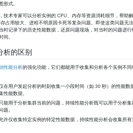
图形式。
，技术专家可以分析实例的 CPU、内存等资源消耗细节，帮助
、内存占用较大、进程不明原因卡死等复杂问题。即使这类问题无
当时记录下的历史性能数据，还原问题现场，对当时的问题进行
时间。
分析的区别
动性能分析
的强化功能，它们都能用于收集和分析各个实例不同
仅在用户发起分析的时刻收集一小段时间（如 30 秒）的性能数
集性能数据。
只能用于分析集群当前的问题，持续性能分析既可以用于分析集
问题。
允许仅收集特定实例的特定性能数据，持续性能分析会收集所有