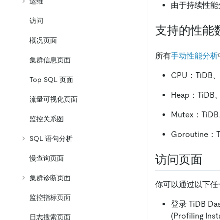
运维
由于持续性能
访问
支持的性能
概况页面
所有
手动性能分析
集群信息页面
CPU：TiDB
Top SQL 页面
Heap：Ti
流量可视化页面
Mutex：Ti
监控关系图
Goroutin
SQL 语句分析
访问页面
慢查询页面
集群诊断页面
你可以通过以下任
监控指标页面
登录 TiDB 
(Profiling Ins
日志搜索页面