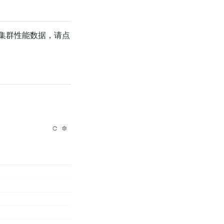
集群性能数据，请点