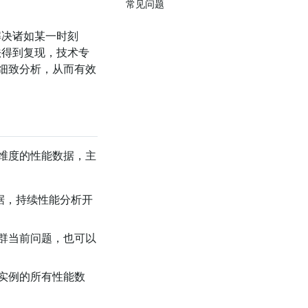
常见问题
解决诸如某一时刻
法得到复现，技术专
细致分析，从而有效
维度的性能数据，主
据，持续性能分析开
群当前问题，也可以
实例的所有性能数