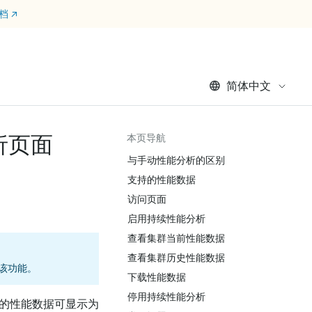
文档
↗
简体中文
分析页面
本页导航
与手动性能分析的区别
支持的性能数据
访问页面
启用持续性能分析
查看集群当前性能数据
查看集群历史性能数据
用该功能。
下载性能数据
停用持续性能分析
集到的性能数据可显示为