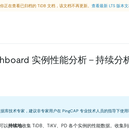
你正在查看已归档的 TiDB 文档，该文档不再更新。
查看最新 LTS 版本
ashboard 实例性能分析 - 持续
据库技术专家，建议非专家用户在 PingCAP 专业技术人员的指导下使
可以
持续地
收集 TiDB、TiKV、PD 各个实例的性能数据。收