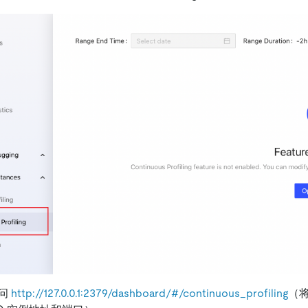
问
http://127.0.0.1:2379/dashboard/#/continuous_profiling
（