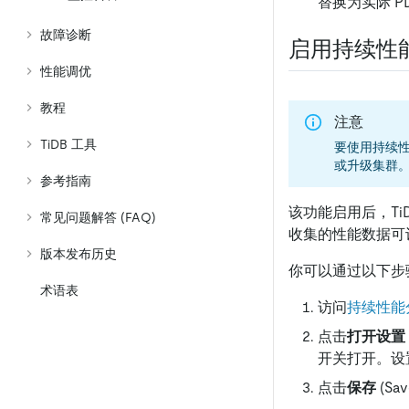
替换为实际 P
故障诊断
启用持续性
性能调优
教程
注意
TiDB 工具
要使用持续性能分
或升级集群。如
参考指南
该功能启用后，Ti
常见问题解答 (FAQ)
收集的性能数据可
版本发布历史
你可以通过以下步
术语表
访问
持续性能
点击
打开设置
开关打开。设
点击
保存
(Sa