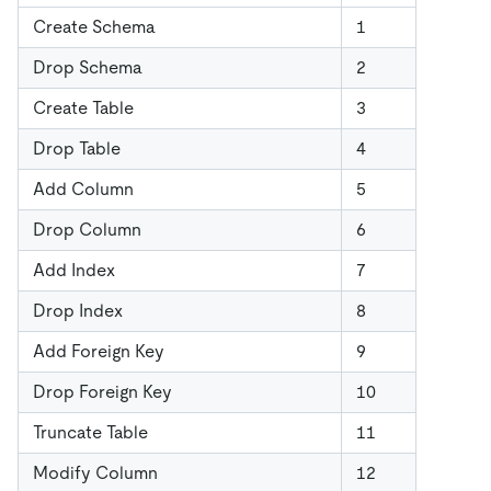
Create Schema
1
Drop Schema
2
Create Table
3
Drop Table
4
Add Column
5
Drop Column
6
Add Index
7
Drop Index
8
Add Foreign Key
9
Drop Foreign Key
10
Truncate Table
11
Modify Column
12