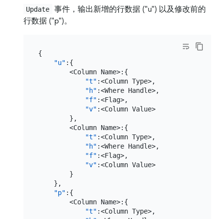
事件，输出新增的行数据 ("u") 以及修改前的
Update
行数据 ("p")。
{
"u"
:
{
        <Column Name>
:
{
"t"
:
<Column Type>
,
"h"
:
<Where Handle>
,
"f"
:
<Flag>
,
"v"
:
<Column Value>

}
,
        <Column Name>
:
{
"t"
:
<Column Type>
,
"h"
:
<Where Handle>
,
"f"
:
<Flag>
,
"v"
:
<Column Value>

}
}
,
"p"
:
{
        <Column Name>
:
{
"t"
:
<Column Type>
,