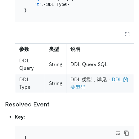
"t"
:
}
参数
类型
说明
DDL
String
DDL Query SQL
Query
DDL
DDL 类型，详见：
DDL 的
String
Type
类型码
Resolved Event
Key:
{