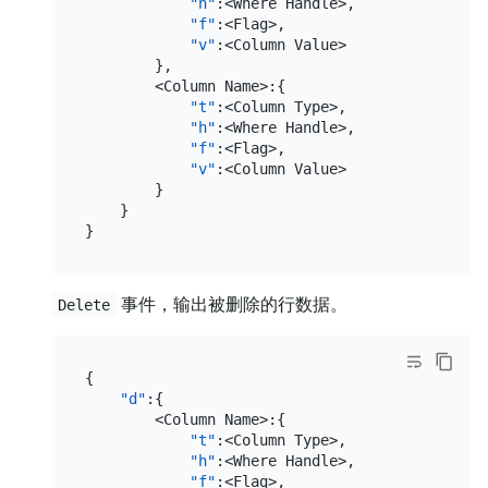
"h"
:
<Where Handle>
,
"f"
:
<Flag>
,
"v"
:
<Column Value>

}
,
        <Column Name>
:
{
"t"
:
<Column Type>
,
"h"
:
<Where Handle>
,
"f"
:
<Flag>
,
"v"
:
<Column Value>

}
}
}
事件，输出被删除的行数据。
Delete
{
"d"
:
{
        <Column Name>
:
{
"t"
:
<Column Type>
,
"h"
:
<Where Handle>
,
"f"
:
<Flag>
,