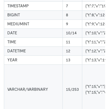
TIMESTAMP
7
{"t":7,"v":"1
BIGINT
8
{"t":8,"v":123}
MEDIUMINT
9
{"t":9,"v":123}
DATE
10/14
{"t":10,"v":"2
TIME
11
{"t":11,"v":"2
DATETIME
12
{"t":12,"v":"
YEAR
13
{"t":13,"v":19
{"t":15,"v":"测
VARCHAR/VARBINARY
15/253
{"t":15,"v":"
\
\