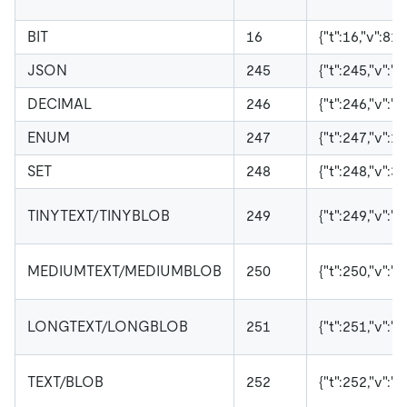
BIT
16
{"t":16,"v":81}
JSON
245
{"t":245,"v":"{
DECIMAL
246
{"t":246,"v":
ENUM
247
{"t":247,"v":1}
SET
248
{"t":248,"v":3}
TINYTEXT/TINYBLOB
249
{"t":249,"v"
MEDIUMTEXT/MEDIUMBLOB
250
{"t":250,"v"
LONGTEXT/LONGBLOB
251
{"t":251,"v"
TEXT/BLOB
252
{"t":252,"v"