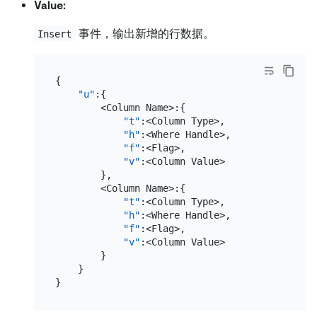
Value:
事件，输出新增的行数据。
Insert
{
"u"
:
{
        <Column Name>
:
{
"t"
:
<Column Type>
,
"h"
:
<Where Handle>
,
"f"
:
<Flag>
,
"v"
:
<Column Value>

}
,
        <Column Name>
:
{
"t"
:
<Column Type>
,
"h"
:
<Where Handle>
,
"f"
:
<Flag>
,
"v"
:
<Column Value>

}
}
}