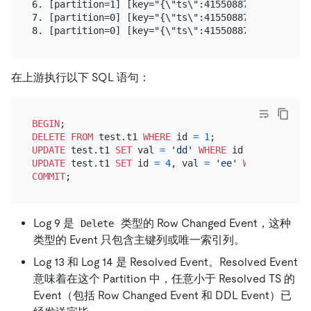
6. [partition=1] [key="{\"ts\":415508878783938562,
7. [partition=0] [key="{\"ts\":415508878783938562,
在上游执行以下 SQL 语句：
BEGIN
DELETE
FROM
 test.t1 
WHERE
 id 
=
1
UPDATE
 test.t1 
SET
 val 
=
'dd'
WHERE
 id 
=
3
UPDATE
 test.t1 
SET
 id 
=
4
, val 
=
'ee'
WHERE
 id 
=
2
COMMIT
Log 9 是
类型的 Row Changed Event，这种
Delete
类型的 Event 只包含主键列或唯一索引列。
Log 13 和 Log 14 是 Resolved Event。Resolved Event
意味着在这个 Partition 中，任意小于 Resolved TS 的
Event（包括 Row Changed Event 和 DDL Event）已