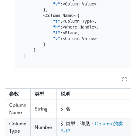
"v"
:
<Column Value>

}
,
        <Column Name>
:
{
"t"
:
<Column Type>
,
"h"
:
<Where Handle>
,
"f"
:
<Flag>
,
"v"
:
<Column Value>

}
}
}
参数
类型
说明
Column
String
列名
Name
Column
列类型，详见：
Column 的类
Number
Type
型码