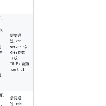
配
r
境
需要通
过
cdc 
到
命
server
置中
令行参数
（或
TiUP）配置
sort-dir
至
行配
需要通
过
cdc 