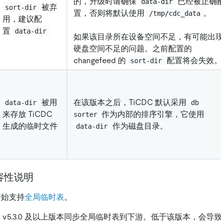
的，升级时请确保
已经被正确
data-dir
被弃
sort-dir
置，否则将默认使用
。
/tmp/cdc_data
用，建议配
置
data-dir
如果该目录所在设备空间不足，有可能出
硬盘空间不足的问题。之前配置的
changefeed 的
配置将会失效
sort-dir
被用
在该版本之后，TiCDC 默认采用
data-dir
db 
来存放 TiCDC
作为内部的排序引擎，它使用
sorter
生成的临时文件
作为磁盘目录。
data-dir
容性说明
0 开始支持
全局临时表
。
DC v5.3.0 及以上版本同步全局临时表到下游。低于该版本，会