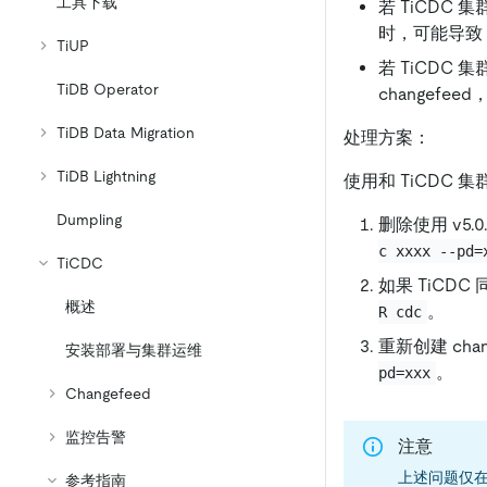
工具下载
若 TiCDC 集
时，可能导致 
TiUP
若 TiCDC 集
TiDB Operator
changefee
TiDB Data Migration
处理方案：
TiDB Lightning
使用和 TiCDC 
Dumpling
删除使用 v5.0
c xxxx --pd=
TiCDC
如果 TiCDC
概述
。
R cdc
重新创建 cha
安装部署与集群运维
。
pd=xxx
Changefeed
监控告警
注意
上述问题仅
参考指南