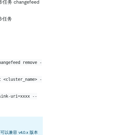
务 changefeed
步任务
。
hangefeed remove -
t <cluster_name> -
sink-uri=xxxx --
可以兼容 v4.0.x 版本