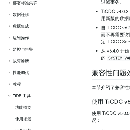
过滤事务。
部署标准集群
TiCDC v4.0
数据迁移
用新版的数据
数据集成
自 TiCDC v6
而不再需要访问
运维操作
定 TiCDC S
监控与告警
从 v6.4.0
的
SYSTEM_VA
故障诊断
兼容性问题
性能调优
教程
本节介绍了兼容性
TiDB 工具
使用 TiCDC v5
功能概览
使用 TiCDC v5.0
使用场景
况：