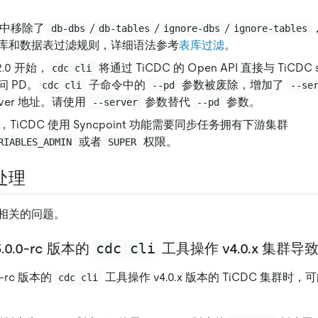
.2 中移除了
/
/
/
db-dbs
db-tables
ignore-dbs
ignore-tables
库和数据表过滤规则，详细语法参考
表库过滤
。
.2.0 开始，
将通过 TiCDC 的 Open API 直接与 TiCDC
cdc cli
 PD。
子命令中的
参数被废除，增加了
cdc cli
--pd
--se
erver 地址。请使用
参数替代
参数。
--server
--pd
 开始，TiCDC 使用 Syncpoint 功能需要同步任务拥有下游集群
或者
权限。
RIABLES_ADMIN
SUPER
处理
相关的问题。
cdc cli
.0.0-rc 版本的
工具操作 v4.0.x 集群
.0-rc 版本的
工具操作 v4.0.x 版本的 TiCDC 集群
cdc cli