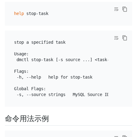
help
stop a specified task

Usage:

 dmctl stop-task [-s source ...] <task-name | task-
Flags:

 -h, --help   help for stop-task

Global Flags:

命令用法示例