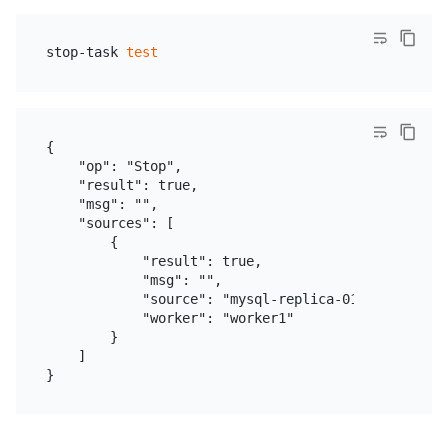
stop-task 
test
{

    "op": "Stop",

    "result": true,

    "msg": "",

    "sources": [

        {

            "result": true,

            "msg": "",

            "source": "mysql-replica-01",

            "worker": "worker1"

        }

    ]
