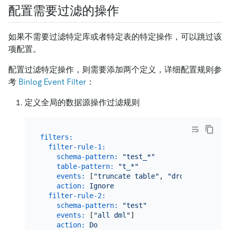
配置需要过滤的操作
如果不需要过滤特定库或者特定表的特定操作，可以跳过该
项配置。
配置过滤特定操作，则需要添加两个定义，详细配置规则参
考
Binlog Event Filter
：
定义全局的数据源操作过滤规则
filters:
filter-rule-1:
schema-pattern:
"test_*"
table-pattern:
"t_*"
events:
 [
"truncate table"
, 
"drop table"
]  
action:
Ignore
filter-rule-2:
schema-pattern:
"test"
events:
 [
"all dml"
]

action:
Do