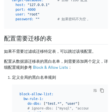
host:
"127.0.0.1"
port:
4000
user:
"root"
password:
""
# 如果密码不为空，则推荐使用经过
配置需要迁移的表
如果不需要过滤或迁移特定表，可以跳过该项配置。
配置从数据源迁移表的黑白名单，则需要添加两个定义，详
细配置规则参考
Block & Allow Lists
：
定义全局的黑白名单规则
block-allow-list:
bw-rule-1:
# 规则
do-dbs:
 [
"test.*"
, 
"user"
]         
# 迁移哪
# ignore-dbs: ["mysql", "account"] #