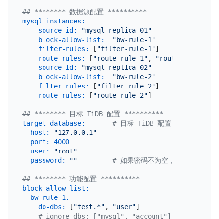
## ******** 数据源配置 **********
mysql-instances:
-
source-id:
"mysql-replica-01"
block-allow-list:
"bw-rule-1"
filter-rules:
 [
"filter-rule-1"
]               
route-rules:
 [
"route-rule-1"
, 
"route-rule-2"
] 
-
source-id:
"mysql-replica-02"
block-allow-list:
"bw-rule-2"
filter-rules:
 [
"filter-rule-2"
]               
route-rules:
 [
"route-rule-2"
]                 
## ******** 目标 TiDB 配置 **********
target-database:
# 目标 TiDB 配置
host:
"127.0.0.1"
port:
4000
user:
"root"
password:
""
# 如果密码不为空，则推荐使用经过
## ******** 功能配置 **********
block-allow-list:
# 定义数据源迁
bw-rule-1:
# 规则名称
do-dbs:
 [
"test.*"
, 
"user"
]         
# 迁移哪些库，
# ignore-dbs: ["mysql", "account"] # 忽略哪