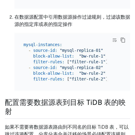
在数据源配置中引用数据源操作过滤规则，过滤该数据
源的指定库或表的指定操作
mysql-instances:
-
source-id:
"mysql-replica-01"
# 从 sou
block-allow-list:
"bw-rule-1"
# 黑白名单配
filter-rules:
 [
"filter-rule-1"
]  
# 过滤数
-
source-id:
"mysql-replica-02"
# 从 sou
block-allow-list:
"bw-rule-2"
# 黑白名单配
filter-rules:
 [
"filter-rule-2"
]  
# 过滤数
配置需要数据源表到目标 TiDB 表的映
射
如果不需要将数据源表路由到不同名的目标 TiDB 表，可以
跳过该项配置。分库分表合并迁移的场景必须配置该规则。