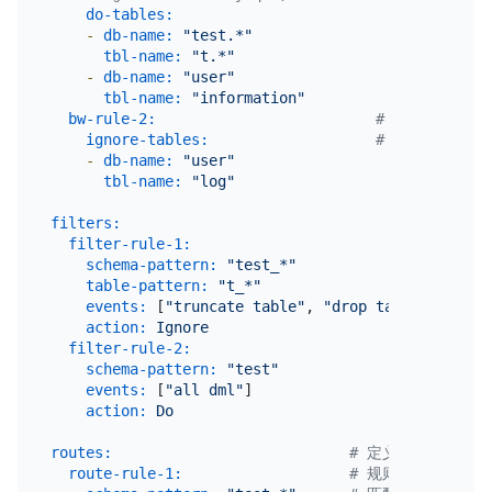
do-tables:
# 迁移哪些表，
-
db-name:
"test.*"
tbl-name:
"t.*"
-
db-name:
"user"
tbl-name:
"information"
bw-rule-2:
# 规则名称
ignore-tables:
# 忽略哪些表
-
db-name:
"user"
tbl-name:
"log"
filters:
#
filter-rule-1:
#
schema-pattern:
"test_*"
#
table-pattern:
"t_*"
#
events:
 [
"truncate table"
, 
"drop table"
]    
#
action:
Ignore
#
filter-rule-2:
schema-pattern:
"test"
events:
 [
"all dml"
]

action:
Do
routes:
# 定义数据源表迁移
route-rule-1:
# 规则名称