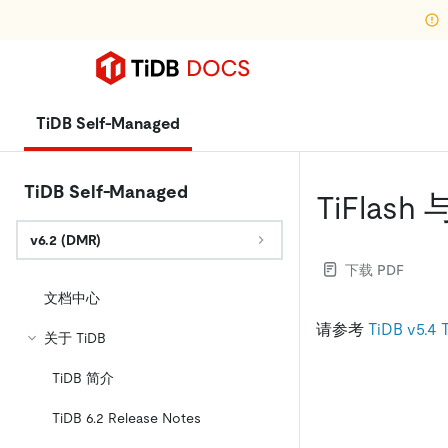
TiDB Self-Managed
TiDB Self-Managed
TiFlash
v6.2 (DMR)
下载 PDF
文档中心
请参考
TiDB v5
关于 TiDB
TiDB 简介
TiDB 6.2 Release Notes