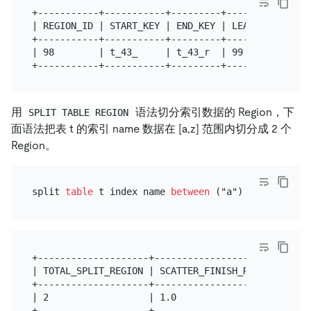
+-----------+-----------+---------+-----------+---
| REGION_ID | START_KEY | END_KEY | LEADER_ID | LE
+-----------+-----------+---------+-----------+---
| 98        | t_43_     | t_43_r  | 99        | 1 
用
语法切分索引数据的 Region，下
SPLIT TABLE REGION
面语法把表 t 的索引 name 数据在
[a,z]
范围内切分成 2 个
Region。
split 
table
 t index name 
between
 ("a") 
and
 ("z") r
+--------------------+----------------------+

| TOTAL_SPLIT_REGION | SCATTER_FINISH_RATIO |

+--------------------+----------------------+

| 2                  | 1.0                  |

+--------------------+----------------------+
