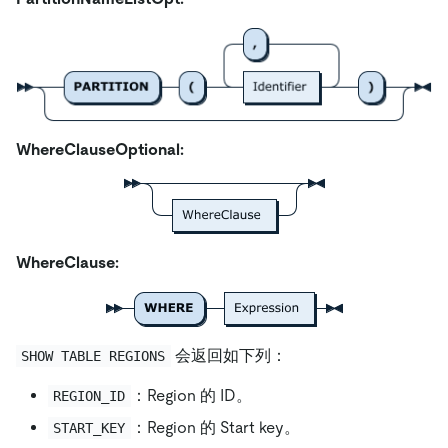
WhereClauseOptional:
WhereClause:
会返回如下列：
SHOW TABLE REGIONS
：Region 的 ID。
REGION_ID
：Region 的 Start key。
START_KEY