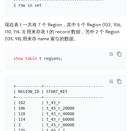
现在表 t 一共有 7 个 Region，其中 5 个 Region (102, 106,
110, 114, 3) 用来存表 t 的 record 数据，另外 2 个 Region
(135, 98) 用来存 name 索引的数据。
show
table
+-----------+-----------------------------+-------
| REGION_ID | START_KEY                   | END_KE
+-----------+-----------------------------+-------
| 102       | t_43_r                      | t_43_r
| 106       | t_43_r_20000                | t_43_r
| 110       | t_43_r_40000                | t_43_r
| 114       | t_43_r_60000                | t_43_r
| 3         | t_43_r_80000                |       
| 135       | t_43_i_1_                   | t_43_i