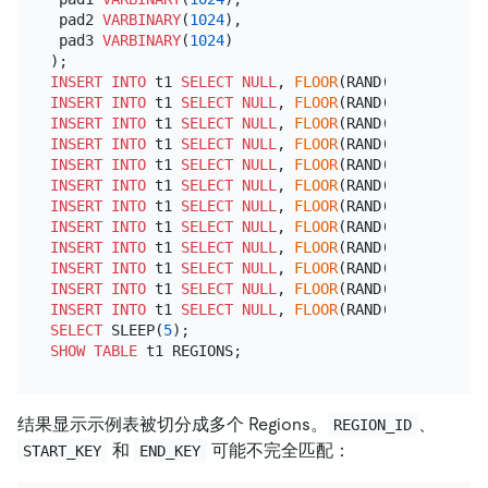
 pad2 
VARBINARY
(
1024
),

 pad3 
VARBINARY
(
1024
)

INSERT INTO
 t1 
SELECT
NULL
, 
FLOOR
(RAND()
*
1000
), RA
INSERT INTO
 t1 
SELECT
NULL
, 
FLOOR
(RAND()
*
1000
), RA
INSERT INTO
 t1 
SELECT
NULL
, 
FLOOR
(RAND()
*
1000
), RA
INSERT INTO
 t1 
SELECT
NULL
, 
FLOOR
(RAND()
*
1000
), RA
INSERT INTO
 t1 
SELECT
NULL
, 
FLOOR
(RAND()
*
1000
), RA
INSERT INTO
 t1 
SELECT
NULL
, 
FLOOR
(RAND()
*
1000
), RA
INSERT INTO
 t1 
SELECT
NULL
, 
FLOOR
(RAND()
*
1000
), RA
INSERT INTO
 t1 
SELECT
NULL
, 
FLOOR
(RAND()
*
1000
), RA
INSERT INTO
 t1 
SELECT
NULL
, 
FLOOR
(RAND()
*
1000
), RA
INSERT INTO
 t1 
SELECT
NULL
, 
FLOOR
(RAND()
*
1000
), RA
INSERT INTO
 t1 
SELECT
NULL
, 
FLOOR
(RAND()
*
1000
), RA
INSERT INTO
 t1 
SELECT
NULL
, 
FLOOR
(RAND()
*
1000
), RA
SELECT
 SLEEP(
5
SHOW
TABLE
结果显示示例表被切分成多个 Regions。
、
REGION_ID
和
可能不完全匹配：
START_KEY
END_KEY