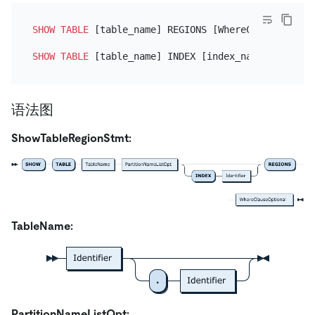
SHOW
TABLE
 [table_name] REGIONS [WhereClauseOptiona
SHOW
TABLE
语法图
ShowTableRegionStmt:
TableName:
PartitionNameListOpt: