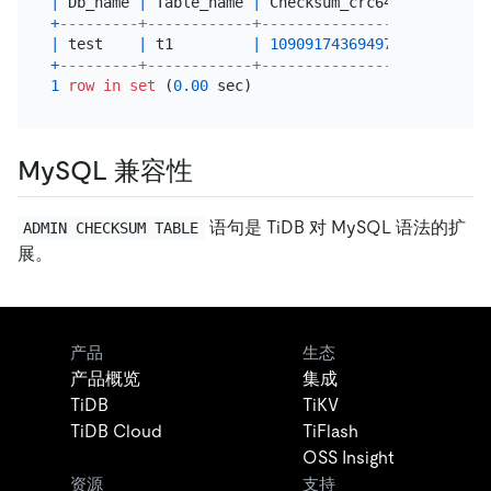
|
 Db_name 
|
 Table_name 
|
 Checksum_crc64_xor   
|
 To
+
---------+------------+----------------------+---
|
 test    
|
 t1         
|
10909174369497628533
|
+
---------+------------+----------------------+---
1
row
in
set
 (
0.00
MySQL 兼容性
语句是 TiDB 对 MySQL 语法的扩
ADMIN CHECKSUM TABLE
展。
产品
生态
产品概览
集成
TiDB
TiKV
TiDB Cloud
TiFlash
OSS Insight
资源
支持