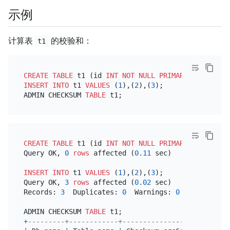
示例
计算表
的校验和：
t1
CREATE TABLE
 t1 (id 
INT
NOT NULL
PRIMARY KEY
INSERT INTO
 t1 
VALUES
 (
1
),(
2
),(
3
);

ADMIN CHECKSUM 
TABLE
CREATE TABLE
 t1 (id 
INT
NOT NULL
PRIMARY KEY
 auto_
Query OK, 
0
rows
 affected (
0.11
 sec)

INSERT INTO
 t1 
VALUES
 (
1
),(
2
),(
3
);

Query OK, 
3
rows
 affected (
0.02
 sec)

Records: 
3
  Duplicates: 
0
  Warnings: 
0
ADMIN CHECKSUM 
TABLE
+
---------+------------+----------------------+---