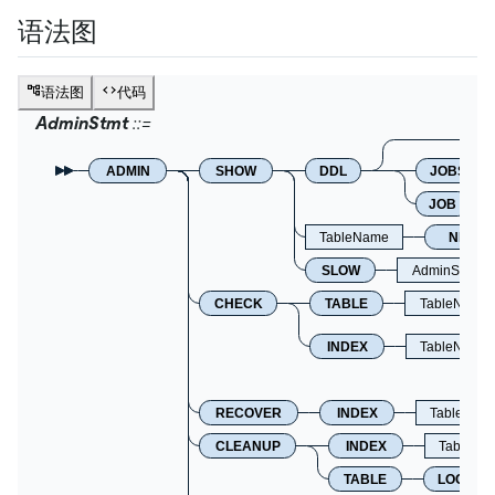
语法图
语法图
代码
AdminStmt
ADMIN
SHOW
DDL
JOBS
JOB
TableName
NEXT_
SLOW
AdminShowS
CHECK
TABLE
TableNameL
INDEX
TableName
RECOVER
INDEX
TableNam
CLEANUP
INDEX
TableNa
TABLE
LOCK