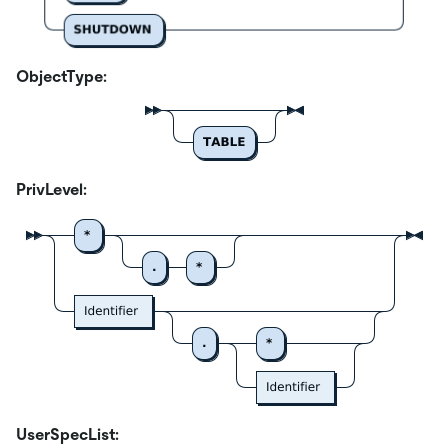
ObjectType:
PrivLevel:
UserSpecList: