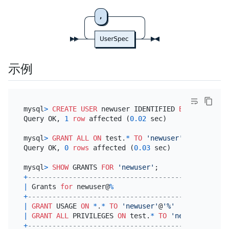
示例
mysql
>
CREATE
USER
 newuser IDENTIFIED 
BY
'mypasswo
Query OK, 
1
row
 affected (
0.02
 sec)

mysql
>
GRANT
ALL
ON
 test.
*
TO
'newuser'
;

Query OK, 
0
rows
 affected (
0.03
 sec)

mysql
>
SHOW
 GRANTS 
FOR
'newuser'
+
-------------------------------------------------
|
 Grants 
for
 newuser@
%
+
-------------------------------------------------
|
GRANT
 USAGE 
ON
*
.
*
TO
'newuser'
@
'%'
|
GRANT
ALL
 PRIVILEGES 
ON
 test.
*
TO
'newuser'
@
'%'
+
-------------------------------------------------