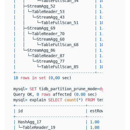
|
   │     └─TableFullScan_34       
|
10000.00
|
 ba
|
   ├─StreamAgg_52                 
|
1.00
|
 ro
|
   │ └─TableReader_53             
|
1.00
|
 ro
|
   │   └─StreamAgg_43             
|
1.00
|
 ba
|
   │     └─TableFullScan_51       
|
10000.00
|
 ba
|
   ├─StreamAgg_69                 
|
1.00
|
 ro
|
   │ └─TableReader_70             
|
1.00
|
 ro
|
   │   └─StreamAgg_60             
|
1.00
|
 ba
|
   │     └─TableFullScan_68       
|
10000.00
|
 ba
|
   └─StreamAgg_86                 
|
1.00
|
 ro
|
     └─TableReader_87             
|
1.00
|
 ro
|
       └─StreamAgg_77             
|
1.00
|
 ba
|
         └─TableFullScan_85       
|
10000.00
|
 ba
+
----------------------------------+----------+---
18
rows
in
set
 (
0
,
00
 sec)

mysql
>
SET
 tidb_partition_prune_mode
=
dynamic
;

Query OK, 
0
rows
 affected (
0.00
 sec)

mysql
>
 explain 
SELECT
count
(
*
) 
FROM
+
------------------------------+----------+-------
|
 id                           
|
 estRows  
|
 task  
+
------------------------------+----------+-------
|
 HashAgg_17                   
|
1.00
|
 root  
|
 └─TableReader_19             
|
1.00
|
 root  