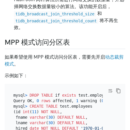
择网络交换数据量较小的算法。该功能开启后，
和
tidb_broadcast_join_threshold_size
将不再生
tidb_broadcast_join_threshold_count
效。
MPP 模式访问分区表
如果希望使用 MPP 模式访问分区表，需要先开启
动态裁剪
模式
。
示例如下：
mysql
>
DROP
TABLE
 if 
exists
 test.employees;

Query OK, 
0
rows
 affected, 
1
 warning (
0.00
 sec)

mysql
>
CREATE TABLE
 test.employees

(id 
int
(
11
) 
NOT NULL
,

 fname 
varchar
(
30
) 
DEFAULT
NULL
,

 lname 
varchar
(
30
) 
DEFAULT
NULL
,

 hired 
date
NOT NULL
DEFAULT
'1970-01-01'
,
