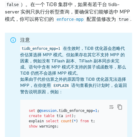
）。在一个 TiDB 集群中，如果有若干台 tidb-
false
server 实例只执行分析型查询，要确保它们能够选中 MPP
模式，你可以将它们的
配置值修改为
.
enforce-mpp
true
注意
在生效时，TiDB 优化器会忽略代
tidb_enforce_mpp=1
价估算选择 MPP 模式。但如果存在其它不支持 MPP 的
因素，例如没有 TiFlash 副本、TiFlash 副本同步未完
成、语句中含有 MPP 模式不支持的算子或函数等，那么
TiDB 仍然不会选择 MPP 模式。
如果由于代价估算之外的原因导致 TiDB 优化器无法选择
MPP，在你使用
语句查看执行计划时，会返回
EXPLAIN
警告说明原因，例如：
set
 @
@session
.tidb_enforce_mpp
=
1
create table
 t(a 
int
);

explain 
select
count
(
*
) 
from
show