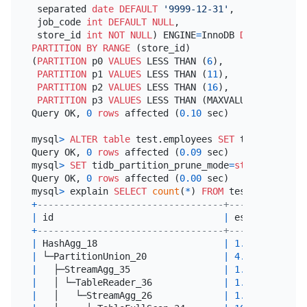
 separated 
date
DEFAULT
'9999-12-31'
,

 job_code 
int
DEFAULT
NULL
,

 store_id 
int
NOT NULL
) ENGINE
=
InnoDB 
DEFAULT
 CHAR
PARTITION
BY
RANGE
 (store_id)

(
PARTITION
 p0 
VALUES
 LESS THAN (
6
),

PARTITION
 p1 
VALUES
 LESS THAN (
11
),

PARTITION
 p2 
VALUES
 LESS THAN (
16
),

PARTITION
 p3 
VALUES
 LESS THAN (MAXVALUE));

Query OK, 
0
rows
 affected (
0.10
 sec)

mysql
>
ALTER table
 test.employees 
SET
 tiflash repl
Query OK, 
0
rows
 affected (
0.09
 sec)

mysql
>
SET
 tidb_partition_prune_mode
=
static
;

Query OK, 
0
rows
 affected (
0.00
 sec)

mysql
>
 explain 
SELECT
count
(
*
) 
FROM
+
----------------------------------+----------+---
|
 id                               
|
 estRows  
|
 ta
+
----------------------------------+----------+---
|
 HashAgg_18                       
|
1.00
|
 ro
|
 └─PartitionUnion_20              
|
4.00
|
 ro
|
   ├─StreamAgg_35                 
|
1.00
|
 ro
|
   │ └─TableReader_36             
|
1.00
|
 ro
|
   │   └─StreamAgg_26             
|
1.00
|
 ba