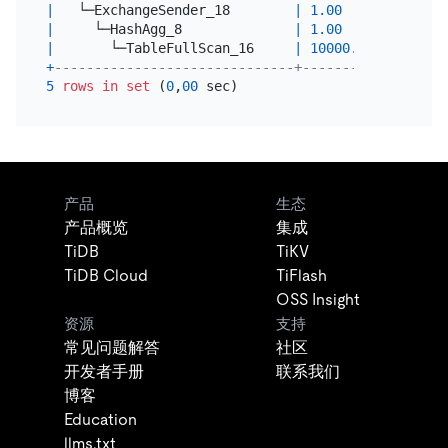
|
   └─ExchangeSender_18        
|
1.00
|
 mpp[ti
|
     └─HashAgg_8              
|
1.00
|
 mpp[ti
|
       └─TableFullScan_16     
|
10000.00
|
 mpp[ti
+
------------------------------+----------+-------
5
rows
in
set
 (
0
,
00
产品
生态
产品概览
集成
TiDB
TiKV
TiDB Cloud
TiFlash
OSS Insight
资源
支持
常见问题解答
社区
开发者手册
联系我们
博客
Education
llms.txt