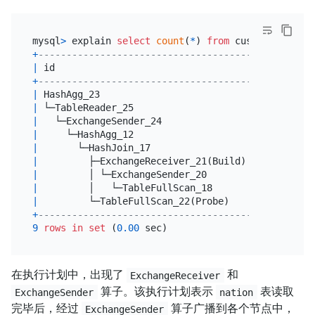
mysql
>
 explain 
select
count
(
*
) 
from
 customer c 
joi
+
------------------------------------------+------
|
 id                                       
|
 estRo
+
------------------------------------------+------
|
 HashAgg_23                               
|
1.00
|
 └─TableReader_25                         
|
1.00
|
   └─ExchangeSender_24                    
|
1.00
|
     └─HashAgg_12                         
|
1.00
|
       └─HashJoin_17                      
|
30000
|
         ├─ExchangeReceiver_21(Build)     
|
25.00
|
         │ └─ExchangeSender_20            
|
25.00
|
         │   └─TableFullScan_18           
|
25.00
|
         └─TableFullScan_22(Probe)        
|
30000
+
------------------------------------------+------
9
rows
in
set
 (
0.00
在执行计划中，出现了
和
ExchangeReceiver
算子。该执行计划表示
表读取
ExchangeSender
nation
完毕后，经过
算子广播到各个节点中，
ExchangeSender