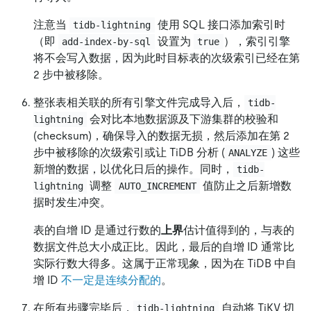
注意当
使用 SQL 接口添加索引时
tidb-lightning
（即
设置为
），索引引擎
add-index-by-sql
true
将不会写入数据，因为此时目标表的次级索引已经在第
2 步中被移除。
整张表相关联的所有引擎文件完成导入后，
tidb-
会对比本地数据源及下游集群的校验和
lightning
(checksum)，确保导入的数据无损，然后添加在第 2
步中被移除的次级索引或让 TiDB 分析 (
) 这些
ANALYZE
新增的数据，以优化日后的操作。同时，
tidb-
调整
值防止之后新增数
lightning
AUTO_INCREMENT
据时发生冲突。
表的自增 ID 是通过行数的
上界
估计值得到的，与表的
数据文件总大小成正比。因此，最后的自增 ID 通常比
实际行数大得多。这属于正常现象，因为在 TiDB 中自
增 ID
不一定是连续分配的
。
在所有步骤完毕后，
自动将 TiKV 切
tidb-lightning