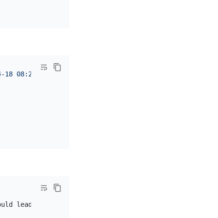
4-18 08:20:00'
ould lead 
to
 inaccurate output. Please make the duration