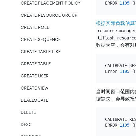
ERROR 
1105
 (
CREATE PLACEMENT POLICY
CREATE RESOURCE GROUP
根据实际负载估算
CREATE ROLE
resource_manage
tiflash_resourc
CREATE SEQUENCE
数据为空，会有对
CREATE TABLE LIKE
CREATE TABLE
CALIBRATE RE
Error 
1105
 (
CREATE USER
CREATE VIEW
当时间窗口范围内
据缺失，会导致报错。
DEALLOCATE
DELETE
CALIBRATE RE
DESC
ERROR 
1105
 (