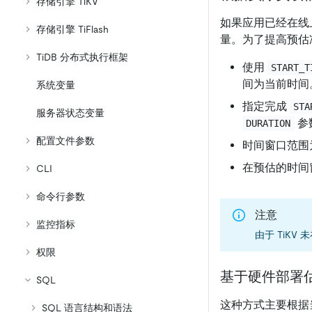
存储引擎 TiKV
如果应用已经在线
存储引擎 TiFlash
量。为了提高预估
TiDB 分布式执行框架
使用
START_T
间为当前时间
系统变量
指定完成
STA
服务器状态变量
参
DURATION
配置文件参数
时间窗口范围为 
在预估的时间窗
CLI
命令行参数
注意
监控指标
由于 TiKV
权限
基于硬件部署
SQL
这种方式主要根据
SQL 语言结构和语法