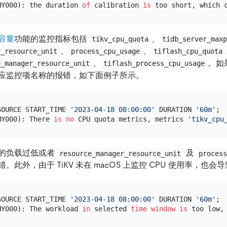
HY000): the duration 
of
 calibration 
is
 too short, which 
容量
功能的监控指标包括
、
tikv_cpu_quota
tidb_server_max
、
、
r_resource_unit
process_cpu_usage
tiflash_cpu_quota
、
。如果
e_manager_resource_unit
tiflash_process_cpu_usage
应监控项名称的报错，如下面例子所示。
SOURCE START_TIME 
'2023-04-18 08:00:00'
 DURATION 
'60m'
;

HY000): There 
is
no
 CPU quota metrics, metrics 
'tikv_cpu
的负载过低或者
及
resource_manager_resource_unit
proces
此外，由于 TiKV 未在 macOS 上监控 CPU 使用率，也会
SOURCE START_TIME 
'2023-04-18 08:00:00'
 DURATION 
'60m'
;

HY000): The workload 
in
 selected 
time
window
is
 too low,