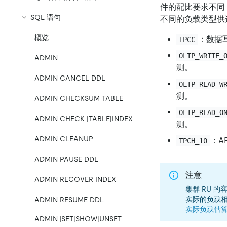
件的配比要求不同
SQL 语句
不同的负载类型供
概览
：数据
TPCC
OLTP_WRITE_
ADMIN
测。
ADMIN CANCEL DDL
OLTP_READ_W
测。
ADMIN CHECKSUM TABLE
OLTP_READ_O
ADMIN CHECK [TABLE|INDEX]
测。
ADMIN CLEANUP
：A
TPCH_10
ADMIN PAUSE DDL
注意
ADMIN RECOVER INDEX
集群 RU 
实际的负载
ADMIN RESUME DDL
实际负载估
ADMIN [SET|SHOW|UNSET]