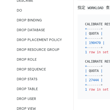
DESCRIBE
指定
查
WORKLOAD
DO
DROP BINDING
+
-------+
DROP DATABASE
|
 QUOTA 
|
+
-------+
DROP PLACEMENT POLICY
|
190470
|
+
-------+
DROP RESOURCE GROUP
1
row
in
set
DROP ROLE
+
-------+
DROP SEQUENCE
|
 QUOTA 
|
+
-------+
DROP STATS
|
27444
|
+
-------+
DROP TABLE
1
row
in
set
DROP USER
DROP VIEW