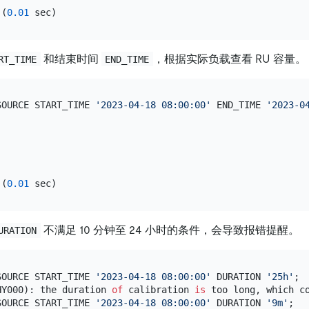
 (
0.01
和结束时间
，根据实际负载查看 RU 容量。
RT_TIME
END_TIME
SOURCE START_TIME 
'2023-04-18 08:00:00'
 END_TIME 
'2023-0
 (
0.01
不满足 10 分钟至 24 小时的条件，会导致报错提醒。
URATION
SOURCE START_TIME 
'2023-04-18 08:00:00'
 DURATION 
'25h'
;

HY000): the duration 
of
 calibration 
is
 too long, which c
SOURCE START_TIME 
'2023-04-18 08:00:00'
 DURATION 
'9m'
;
