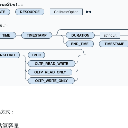
urceStmt
ATE
RESOURCE
CalibrateOption
n
_TIME
TIMESTAMP
DURATION
stringLit
END_TIME
TIMESTAMP
RKLOAD
TPCC
OLTP_READ_WRITE
OLTP_READ_ONLY
OLTP_WRITE_ONLY
估方式：
估算容量