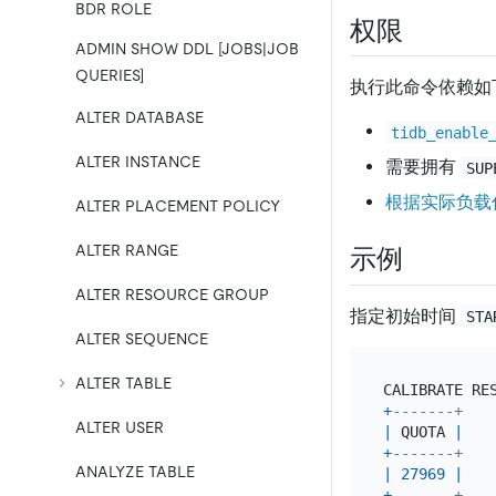
BDR ROLE
权限
ADMIN SHOW DDL [JOBS|JOB
QUERIES]
执行此命令依赖如
ALTER DATABASE
tidb_enable
ALTER INSTANCE
需要拥有
SUP
根据实际负载
ALTER PLACEMENT POLICY
ALTER RANGE
示例
ALTER RESOURCE GROUP
指定初始时间
STA
ALTER SEQUENCE
ALTER TABLE
CALIBRATE RE
+
-------+
ALTER USER
|
 QUOTA 
|
+
-------+
ANALYZE TABLE
|
27969
|
+
-------+