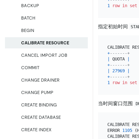
BACKUP
1
row
in
set
BATCH
指定初始时间
STA
BEGIN
CALIBRATE RESOURCE
CALIBRATE RE
+
-------+
CANCEL IMPORT JOB
|
 QUOTA 
|
+
-------+
COMMIT
|
27969
|
+
-------+
CHANGE DRAINER
1
row
in
set
CHANGE PUMP
当时间窗口范围
D
CREATE BINDING
CREATE DATABASE
CALIBRATE RE
CREATE INDEX
ERROR 
1105
 (
CALIBRATE RE