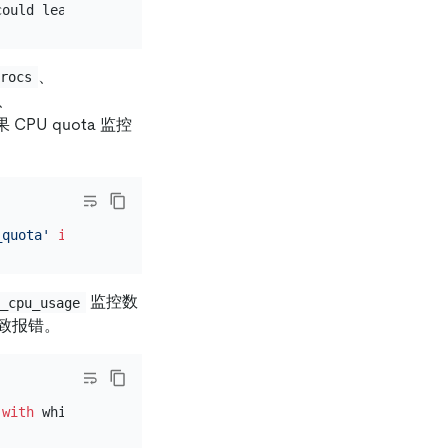
could lead 
to
 inaccurate output. Please make the duratio
、
procs
、
 CPU quota 监控
_quota'
is
empty
监控数
s_cpu_usage
导致报错。
 
with
 which TiDB 
is
 unable 
to
 reach a capacity estimatio