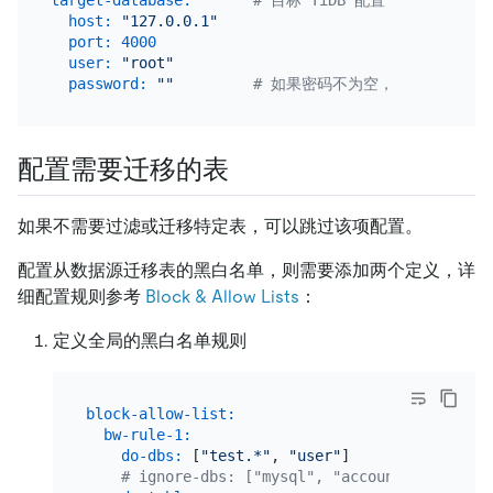
host:
"127.0.0.1"
port:
4000
user:
"root"
password:
""
# 如果密码不为空，则推荐使用经过
配置需要迁移的表
如果不需要过滤或迁移特定表，可以跳过该项配置。
配置从数据源迁移表的黑白名单，则需要添加两个定义，详
细配置规则参考
Block & Allow Lists
：
定义全局的黑白名单规则
block-allow-list:
bw-rule-1:
# 规则
do-dbs:
 [
"test.*"
, 
"user"
]         
# 迁移哪
# ignore-dbs: ["mysql", "account"] #