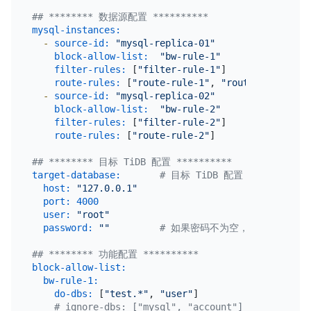
## ******** 数据源配置 **********
mysql-instances:
-
source-id:
"mysql-replica-01"
block-allow-list:
"bw-rule-1"
filter-rules:
 [
"filter-rule-1"
]               
route-rules:
 [
"route-rule-1"
, 
"route-rule-2"
] 
-
source-id:
"mysql-replica-02"
block-allow-list:
"bw-rule-2"
filter-rules:
 [
"filter-rule-2"
]               
route-rules:
 [
"route-rule-2"
]                 
## ******** 目标 TiDB 配置 **********
target-database:
# 目标 TiDB 配置
host:
"127.0.0.1"
port:
4000
user:
"root"
password:
""
# 如果密码不为空，则推荐使用经过
## ******** 功能配置 **********
block-allow-list:
# 定义数据源迁
bw-rule-1:
# 规则名称
do-dbs:
 [
"test.*"
, 
"user"
]         
# 迁移哪些库，
# ignore-dbs: ["mysql", "account"] # 忽略哪