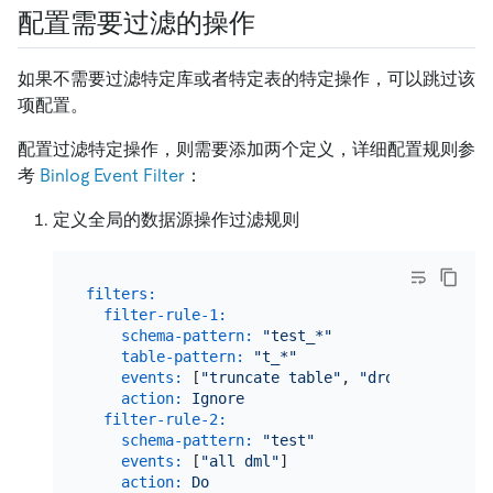
配置需要过滤的操作
如果不需要过滤特定库或者特定表的特定操作，可以跳过该
项配置。
配置过滤特定操作，则需要添加两个定义，详细配置规则参
考
Binlog Event Filter
：
定义全局的数据源操作过滤规则
filters:
filter-rule-1:
schema-pattern:
"test_*"
table-pattern:
"t_*"
events:
 [
"truncate table"
, 
"drop table"
]  
action:
Ignore
filter-rule-2:
schema-pattern:
"test"
events:
 [
"all dml"
]

action:
Do