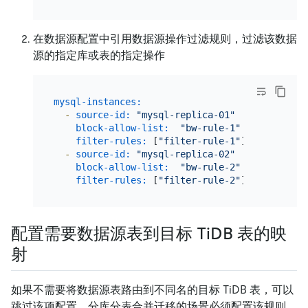
在数据源配置中引用数据源操作过滤规则，过滤该数据
源的指定库或表的指定操作
mysql-instances:
-
source-id:
"mysql-replica-01"
# 从 sou
block-allow-list:
"bw-rule-1"
# 黑白名单配
filter-rules:
 [
"filter-rule-1"
]  
# 过滤数
-
source-id:
"mysql-replica-02"
# 从 sou
block-allow-list:
"bw-rule-2"
# 黑白名单配
filter-rules:
 [
"filter-rule-2"
]  
# 过滤数
配置需要数据源表到目标 TiDB 表的映
射
如果不需要将数据源表路由到不同名的目标 TiDB 表，可以
跳过该项配置。分库分表合并迁移的场景必须配置该规则。