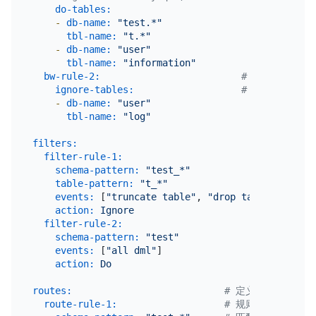
do-tables:
# 迁移哪些表，
-
db-name:
"test.*"
tbl-name:
"t.*"
-
db-name:
"user"
tbl-name:
"information"
bw-rule-2:
# 规则名称
ignore-tables:
# 忽略哪些表
-
db-name:
"user"
tbl-name:
"log"
filters:
#
filter-rule-1:
#
schema-pattern:
"test_*"
#
table-pattern:
"t_*"
#
events:
 [
"truncate table"
, 
"drop table"
]    
#
action:
Ignore
#
filter-rule-2:
schema-pattern:
"test"
events:
 [
"all dml"
]

action:
Do
routes:
# 定义数据源表迁移
route-rule-1:
# 规则名称