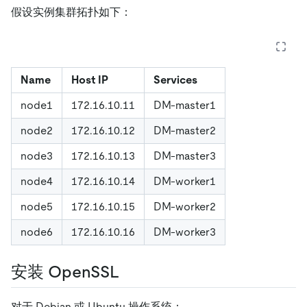
假设实例集群拓扑如下：
Name
Host IP
Services
node1
172.16.10.11
DM-master1
node2
172.16.10.12
DM-master2
node3
172.16.10.13
DM-master3
node4
172.16.10.14
DM-worker1
node5
172.16.10.15
DM-worker2
node6
172.16.10.16
DM-worker3
安装 OpenSSL
对于 Debian 或 Ubuntu 操作系统：