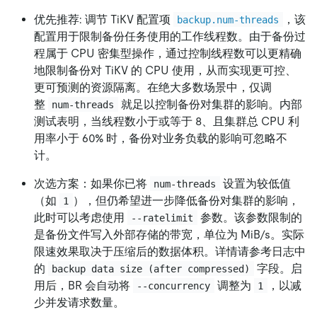
优先推荐: 调节 TiKV 配置项
，该
backup.num-threads
配置用于限制备份任务使用的工作线程数。由于备份过
程属于 CPU 密集型操作，通过控制线程数可以更精确
地限制备份对 TiKV 的 CPU 使用，从而实现更可控、
更可预测的资源隔离。在绝大多数场景中，仅调
整
就足以控制备份对集群的影响。内部
num-threads
测试表明，当线程数小于或等于 8、且集群总 CPU 利
用率小于 60% 时，备份对业务负载的影响可忽略不
计。
次选方案：如果你已将
设置为较低值
num-threads
（如
），但仍希望进一步降低备份对集群的影响，
1
此时可以考虑使用
参数。该参数限制的
--ratelimit
是备份文件写入外部存储的带宽，单位为 MiB/s。实际
限速效果取决于压缩后的数据体积。详情请参考日志中
的
字段。启
backup data size (after compressed)
用后，BR 会自动将
调整为
，以减
--concurrency
1
少并发请求数量。