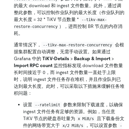
的最大 download 和 ingest 文件数量。此外，通过调
整此参数，可以控制作业队列的最大长度（作业队列的
最大长度 = 32
*
TiKV 节点数量
*
--tikv-max-
），进而控制 BR 节点的内存消
restore-concurrency
耗。
通常情况下，
会根
--tikv-max-restore-concurrency
据集群配置自动调整，无需手动设置。如果通过
Grafana 中的
TiKV-Details
>
Backup & Import
>
Import RPC count
监控指标发现 download 文件数量
长时间接近于 0，而 ingest 文件数量一直处于上限
时，说明 ingest 文件任务存在堆积，并且作业队列已
达到最大长度。此时，可以采取以下措施来缓解任务堆
积问题：
设置
参数来限制下载速度，以确保
--ratelimit
ingest 文件任务有足够的资源。例如，当任意
TiKV 节点的硬盘吞吐量为
且下载备份文
x MiB/s
件的网络带宽大于
，可以设置参数
x/2 MiB/s
-