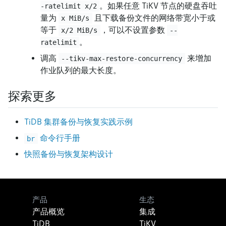
。如果任意 TiKV 节点的硬盘吞吐
-ratelimit x/2
量为
且下载备份文件的网络带宽小于或
x MiB/s
等于
，可以不设置参数
x/2 MiB/s
--
。
ratelimit
调高
来增加
--tikv-max-restore-concurrency
作业队列的最大长度。
探索更多
TiDB 集群备份与恢复实践示例
命令行手册
br
快照备份与恢复架构设计
产品
生态
产品概览
集成
TiDB
TiKV