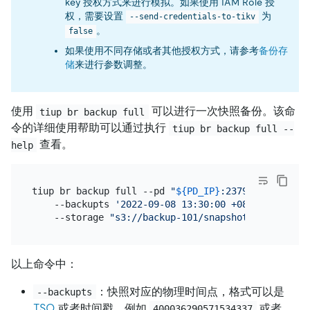
key 授权方式来进行模拟。如果使用 IAM Role 授
权，需要设置
为
--send-credentials-to-tikv
。
false
如果使用不同存储或者其他授权方式，请参考
备份存
储
来进行参数调整。
使用
可以进行一次快照备份。该命
tiup br backup full
令的详细使用帮助可以通过执行
tiup br backup full --
查看。
help
tiup br backup full --pd 
"
${PD_IP}
:2379"
 \

    --backupts 
'2022-09-08 13:30:00 +08:00'
 \

    --storage 
"s3://backup-101/snapshot-2022090813
以上命令中：
：快照对应的物理时间点，格式可以是
--backupts
TSO
或者时间戳，例如
或者
400036290571534337