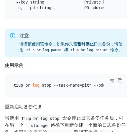
 --key string                 Private key path 
for
注意
请谨慎使用该命令，如果你只需
暂时停止
日志备份，请使
用
和
命令。
tiup br log pause
tiup br log resume
使用示例：
tiup br 
log
 stop --task-name=pitr --pd=
"
${PD_IP}
:2
重新启动备份任务
当使用
命令停止日志备份任务后，可
tiup br log stop
在另一个
路径下重新创建一个新的日志备份任
--storage