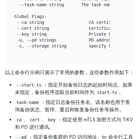
  --task-name string       The task name 
for
 the b
Global Flags:

 --ca string                  CA certificate path 
 --cert string                Certificate path 
for
 --key string                 Private key path 
for
 -u, --pd strings             PD address (default [
 -s, --storage string         specify the url 
wher
以上命令行示例只展示了常用的参数，这些参数作用如下：
：指定开始备份日志的起始时间点。如果
--start-ts
未指定，备份程序选取当前时间作为
。
start-ts
：指定日志备份任务名。该名称也用于查
task-name
询备份状态、暂停、重启和恢复备份任务等操作。
、
、
：指定使用 mTLS 加密方式与 TiKV
ca
cert
key
和 PD 进行通讯。
：指定备份集群的 PD 访问地址。br 命令行工具
--pd