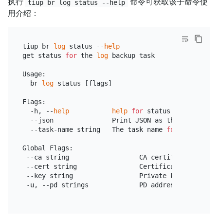
执行
命令可获取该子命令使
tiup br log status --help
用介绍：
tiup br 
log
 status --
help
get status 
for
 the 
log
 backup task

Usage:

  br 
log
 status [flags]

Flags:

  -h, --
help
help
for
 status

  --json               Print JSON as the output.

  --task-name string   The task name 
for
 backup st
Global Flags:

 --ca string                  CA certificate path 
 --cert string                Certificate path 
for
 --key string                 Private key path 
for
 -u, --pd strings             PD address (default [