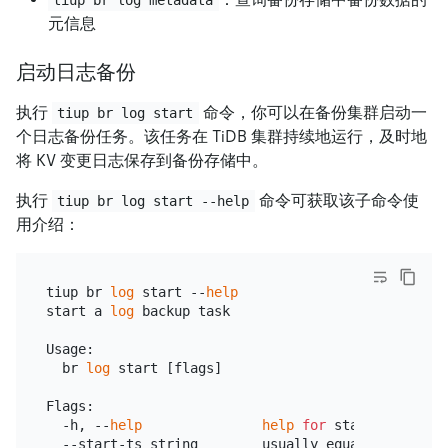
元信息
启动日志备份
执行
命令，你可以在备份集群启动一
tiup br log start
个日志备份任务。该任务在 TiDB 集群持续地运行，及时地
将 KV 变更日志保存到备份存储中。
执行
命令可获取该子命令使
tiup br log start --help
用介绍：
tiup br 
log
 start --
help
start a 
log
 backup task

Usage:

  br 
log
 start [flags]

Flags:

  -h, --
help
help
for
 start

  --start-ts string        usually equals last ful