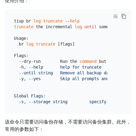
使用介绍：
tiup br 
log
truncate
 --
help
truncate
 the incremental 
log
until
 sometime.

Usage:

  br 
log
truncate
 [flags]

Flags:

  --dry-run        Run the 
command
 but don
't reall
  -h, --help       help for truncate

  --until string   Remove all backup data until th
  -y, --yes        Skip all prompts and always exec
Global Flags:

该命令只需要访问备份存储，不需要访问备份集群。此外，
常用的参数如下：