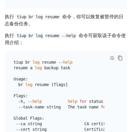
执行
命令，你可以恢复被暂停的日
tiup br log resume
志备份任务。
执行
命令可获取该子命令使
tiup br log resume --help
用介绍：
tiup br 
log
 resume --
help
resume a 
log
 backup task

Usage:

  br 
log
 resume [flags]

Flags:

  -h, --
help
help
for
 status

  --task-name string   The task name 
for
 backup st
Global Flags:

 --ca string                  CA certificate path 
 --cert string                Certificate path 
for