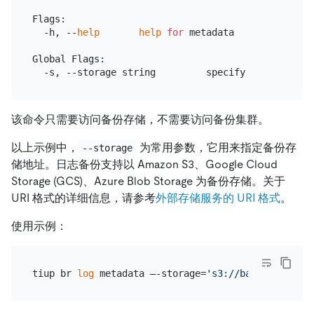
Flags:

  -h, --
help
help
for
 metadata

Global Flags:

  -s, --storage string         specify the url 
whe
该命令只需要访问备份存储，不需要访问备份集群。
以上示例中，
为常用参数，它用来指定备份存
--storage
储地址。日志备份支持以 Amazon S3、Google Cloud
Storage (GCS)、Azure Blob Storage 为备份存储。关于
URI 格式的详细信息，请参考
外部存储服务的 URI 格式
。
使用示例：
tiup br 
log
 metadata –-storage=
's3://backup-101/lo