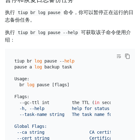
执行
命令，你可以暂停正在运行的日
tiup br log pause
志备份任务。
执行
可获取该子命令使用介
tiup br log pause --help
绍：
tiup br 
log
 pause --
help
pause a 
log
 backup task

Usage:

  br 
log
 pause [flags]

Flags:

  --gc-ttl int         the TTL (
in
 seconds) that P
  -h, --help           help for status

  --task-name string   The task name for backup str
Global Flags:

 --ca string                  CA certificate path f
 --cert string                Certificate path for 