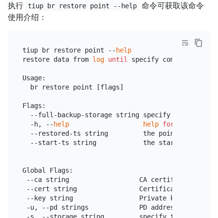
执行
命令可获取该命令
tiup br restore point --help
使用介绍：
tiup br restore point --
help
restore data from 
log
until
 specify commit timestam
Usage:

  br restore point [flags]

Flags:

  --full-backup-storage string specify the backup 
  -h, --
help
help
for
 point

  --restored-ts string         the point of restor
  --start-ts string            the start timestamp
Global Flags:

 --ca string                  CA certificate path 
 --cert string                Certificate path 
for
 --key string                 Private key path 
for
 -u, --pd strings             PD address (default [
 -s, --storage string         specify the url 
wher