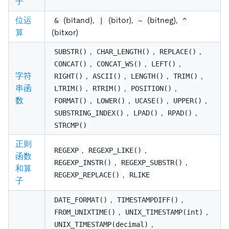
子
位运
(bitand),
(bitor),
(bitneg),
&
|
~
^
算
(bitxor)
,
,
,
SUBSTR()
CHAR_LENGTH()
REPLACE()
,
,
,
CONCAT()
CONCAT_WS()
LEFT()
字符
,
,
,
,
RIGHT()
ASCII()
LENGTH()
TRIM()
串函
,
,
,
LTRIM()
RTRIM()
POSITION()
数
,
,
,
,
FORMAT()
LOWER()
UCASE()
UPPER()
,
,
,
SUBSTRING_INDEX()
LPAD()
RPAD()
STRCMP()
正则
,
,
REGEXP
REGEXP_LIKE()
函数
,
,
REGEXP_INSTR()
REGEXP_SUBSTR()
和算
,
REGEXP_REPLACE()
RLIKE
子
,
,
DATE_FORMAT()
TIMESTAMPDIFF()
,
,
FROM_UNIXTIME()
UNIX_TIMESTAMP(int)
,
UNIX_TIMESTAMP(decimal)