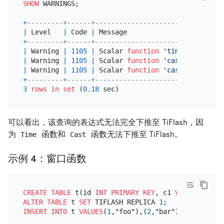
SHOW
 WARNINGS;

+
---------+------+--------------------------------
|
 Level   
|
 Code 
|
 Message                        
+
---------+------+--------------------------------
|
 Warning 
|
1105
|
 Scalar 
function
'time'
(signatur
|
 Warning 
|
1105
|
 Scalar 
function
'cast'
(signatur
|
 Warning 
|
1105
|
 Scalar 
function
'cast'
(signatur
+
---------+------+--------------------------------
3
rows
in
set
 (
0.18
可以看出，该查询的表达式无法完全下推至 TiFlash，因
为
函数和
函数无法下推至 TiFlash。
Time
Cast
示例 4：窗口函数
CREATE TABLE
 t(id 
INT
PRIMARY KEY
, c1 
VARCHAR
(
100
ALTER TABLE
 t 
SET
 TIFLASH REPLICA 
1
INSERT INTO
 t 
VALUES
(
1
,"foo"),(
2
,"bar"),(
3
,"bar fo