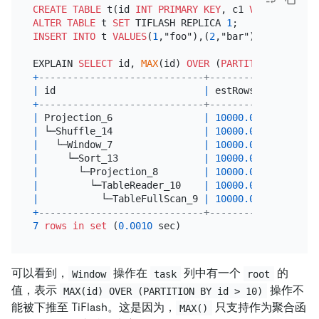
CREATE TABLE
 t(id 
INT
PRIMARY KEY
, c1 
VARCHAR
(
100
ALTER TABLE
 t 
SET
 TIFLASH REPLICA 
1
INSERT INTO
 t 
VALUES
(
1
,"foo"),(
2
,"bar"),(
3
,"bar fo
EXPLAIN 
SELECT
 id, 
MAX
(id) 
OVER
 (
PARTITION
BY
 id 
>
+
-----------------------------+----------+--------
|
 id                          
|
 estRows  
|
 task   
+
-----------------------------+----------+--------
|
 Projection_6                
|
10000.00
|
 root   
|
 └─Shuffle_14                
|
10000.00
|
 root   
|
   └─Window_7                
|
10000.00
|
 root   
|
     └─Sort_13               
|
10000.00
|
 root   
|
       └─Projection_8        
|
10000.00
|
 root   
|
         └─TableReader_10    
|
10000.00
|
 root   
|
           └─TableFullScan_9 
|
10000.00
|
 cop[tik
+
-----------------------------+----------+--------
7
rows
in
set
 (
0.0010
可以看到，
操作在
列中有一个
的
Window
task
root
值，表示
操作不
MAX(id) OVER (PARTITION BY id > 10)
能被下推至 TiFlash。这是因为，
只支持作为聚合函
MAX()