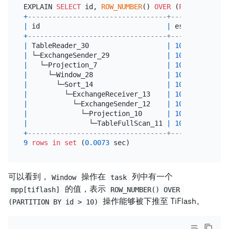
EXPLAIN 
SELECT
 id, 
ROW_NUMBER
() 
OVER
 (
PARTITION
BY
+
----------------------------------+----------+---
|
 id                               
|
 estRows  
|
 ta
+
----------------------------------+----------+---
|
 TableReader_30                   
|
10000.00
|
 ro
|
 └─ExchangeSender_29              
|
10000.00
|
 mp
|
   └─Projection_7                 
|
10000.00
|
 mp
|
     └─Window_28                  
|
10000.00
|
 mp
|
       └─Sort_14                  
|
10000.00
|
 mp
|
         └─ExchangeReceiver_13    
|
10000.00
|
 mp
|
           └─ExchangeSender_12    
|
10000.00
|
 mp
|
             └─Projection_10      
|
10000.00
|
 mp
|
               └─TableFullScan_11 
|
10000.00
|
 mp
+
----------------------------------+----------+---
9
rows
in
set
 (
0.0073
可以看到，
操作在
列中有一个
Window
task
的值，表示
mpp[tiflash]
ROW_NUMBER() OVER 
操作能够被下推至 TiFlash。
(PARTITION BY id > 10)