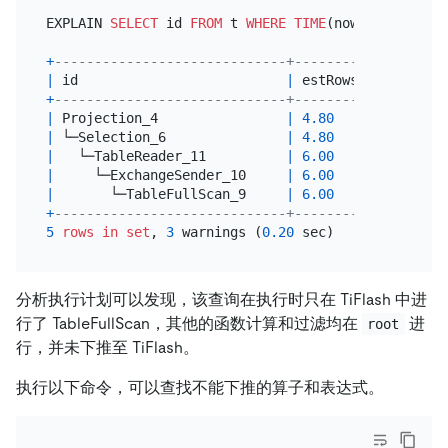
EXPLAIN 
SELECT
 id 
FROM
 t 
WHERE
TIME
(now()
+
 a) 
<
'1
+
-----------------------------+---------+---------
|
 id                          
|
 estRows 
|
 task    
+
-----------------------------+---------+---------
|
 Projection_4                
|
4.80
|
 root    
|
 └─Selection_6               
|
4.80
|
 root    
|
   └─TableReader_11          
|
6.00
|
 root    
|
     └─ExchangeSender_10     
|
6.00
|
 mpp[tifl
|
       └─TableFullScan_9     
|
6.00
|
 mpp[tifl
+
-----------------------------+---------+---------
5
rows
in
set
, 
3
 warnings (
0.20
分析执行计划可以发现，该查询在执行时只在 TiFlash 中进
行了 TableFullScan，其他的函数计算和过滤均在
进
root
行，并未下推至 TiFlash。
执行以下命令，可以查找不能下推的算子和表达式。