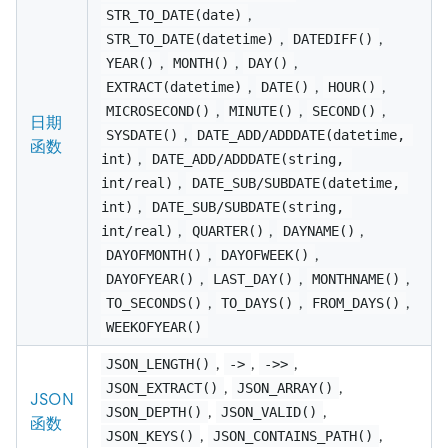
,
STR_TO_DATE(date)
,
,
STR_TO_DATE(datetime)
DATEDIFF()
,
,
,
YEAR()
MONTH()
DAY()
,
,
,
EXTRACT(datetime)
DATE()
HOUR()
,
,
,
MICROSECOND()
MINUTE()
SECOND()
日期
,
SYSDATE()
DATE_ADD/ADDDATE(datetime, 
函数
,
int)
DATE_ADD/ADDDATE(string, 
,
int/real)
DATE_SUB/SUBDATE(datetime, 
,
int)
DATE_SUB/SUBDATE(string, 
,
,
,
int/real)
QUARTER()
DAYNAME()
,
,
DAYOFMONTH()
DAYOFWEEK()
,
,
,
DAYOFYEAR()
LAST_DAY()
MONTHNAME()
,
,
,
TO_SECONDS()
TO_DAYS()
FROM_DAYS()
WEEKOFYEAR()
,
,
,
JSON_LENGTH()
->
->>
,
,
JSON_EXTRACT()
JSON_ARRAY()
JSON
,
,
JSON_DEPTH()
JSON_VALID()
函数
,
,
JSON_KEYS()
JSON_CONTAINS_PATH()