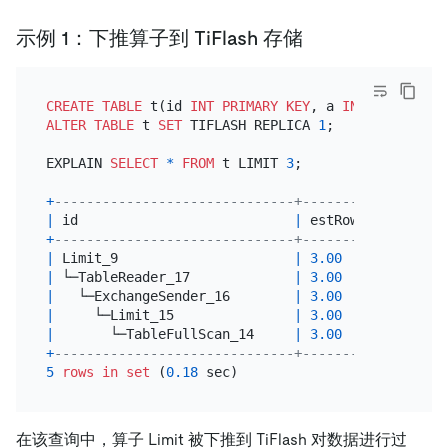
示例 1：下推算子到 TiFlash 存储
CREATE TABLE
 t(id 
INT
PRIMARY KEY
, a 
INT
ALTER TABLE
 t 
SET
 TIFLASH REPLICA 
1
;

EXPLAIN 
SELECT
*
FROM
 t LIMIT 
3
;

+
------------------------------+---------+--------
|
 id                           
|
 estRows 
|
 task   
+
------------------------------+---------+--------
|
 Limit_9                      
|
3.00
|
 root   
|
 └─TableReader_17             
|
3.00
|
 root   
|
   └─ExchangeSender_16        
|
3.00
|
 mpp[tif
|
     └─Limit_15               
|
3.00
|
 mpp[tif
|
       └─TableFullScan_14     
|
3.00
|
 mpp[tif
+
------------------------------+---------+--------
5
rows
in
set
 (
0.18
在该查询中，算子 Limit 被下推到 TiFlash 对数据进行过