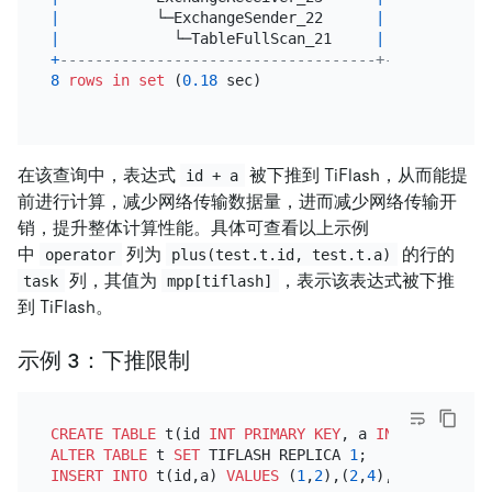
|
           └─ExchangeSender_22      
|
6.00
|
 m
|
             └─TableFullScan_21     
|
6.00
|
 m
+
------------------------------------+---------+--
8
rows
in
set
 (
0.18
 sec)

在该查询中，表达式
被下推到 TiFlash，从而能提
id + a
前进行计算，减少网络传输数据量，进而减少网络传输开
销，提升整体计算性能。具体可查看以上示例
中
列为
的行的
operator
plus(test.t.id, test.t.a)
列，其值为
，表示该表达式被下推
task
mpp[tiflash]
到 TiFlash。
示例 3：下推限制
CREATE TABLE
 t(id 
INT
PRIMARY KEY
, a 
INT
ALTER TABLE
 t 
SET
 TIFLASH REPLICA 
1
INSERT INTO
 t(id,a) 
VALUES
 (
1
,
2
),(
2
,
4
),(
11
,
2
),(
12
,