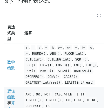
支持下推的表达式
表达
式类
运算
型
,
,
,
,
,
,
,
,
,
,
+
-
/
*
%
>=
<=
=
!=
<
,
,
,
,
>
ROUND()
ABS()
FLOOR(int)
,
,
,
CEIL(int)
CEILING(int)
SQRT()
数学
,
,
,
,
,
LOG()
LOG2()
LOG10()
LN()
EXP()
函数
,
,
,
,
POW()
POWER()
SIGN()
RADIANS()
,
,
,
DEGREES()
CONV()
CRC32()
,
GREATEST(int/real)
LEAST(int/real)
逻辑
,
,
,
,
,
AND
OR
NOT
CASE WHEN
IF()
函数
,
,
,
,
,
IFNULL()
ISNULL()
IN
LIKE
ILIKE
和
算
,
COALESCE
IS