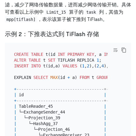
滤，减少了网络传输数据量，进而减少网络传输开销。具体
可查看以上示例中
算子的
列，其值为
Limit_15
task
，表示该算子被下推到 TiFlash。
mpp[tiflash]
示例 2：下推表达式到 TiFlash 存储
CREATE TABLE
 t(id 
INT
PRIMARY KEY
, a 
INT
ALTER TABLE
 t 
SET
 TIFLASH REPLICA 
1
INSERT INTO
 t(id,a) 
VALUES
 (
1
,
2
),(
2
,
4
),(
11
,
2
),(
12
,
EXPLAIN 
SELECT
MAX
(id 
+
 a) 
FROM
 t 
GROUP
BY
 a;

+
------------------------------------+---------+--
|
 id                                 
|
 estRows 
|
 t
+
------------------------------------+---------+--
|
 TableReader_45                     
|
4.80
|
 r
|
 └─ExchangeSender_44                
|
4.80
|
 m
|
   └─Projection_39                  
|
4.80
|
 m
|
     └─HashAgg_37                   
|
4.80
|
 m
|
       └─Projection_46              
|
6.00
|
 m
|
         └─ExchangeReceiver_23      
|
6.00
|
 m