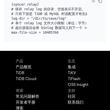
[syncer.relay]

# 保存 relay log 的目录，空值表示不开启。

# 只有下游是 TiDB 或 MySQL 时该配置才有生效。

log-dir = "/dir/to/save/log"

# 单个 relay log 文件大小限制（单位：字节）。

# 超出该值后会将 binlog 数据写入到下一个 relay log 文件
产品
生态
产品概览
集成
TiDB
TiKV
TiDB Cloud
TiFlash
OSS Insight
资源
支持
常见问题解答
社区
开发者手册
联系我们
博客