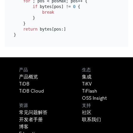
for
 ; pos < posMax; pos++ {

if
 bytes[pos] != 
0
 {

break
        }

    }

return
 bytes[pos:]

产品
生态
产品概览
集成
TiDB
TiKV
TiDB Cloud
TiFlash
OSS Insight
资源
支持
常见问题解答
社区
开发者手册
联系我们
博客