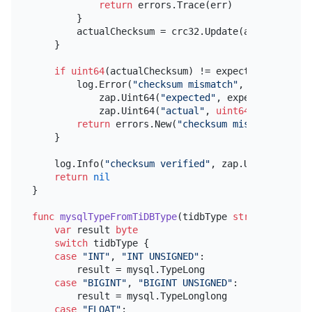
return
 errors.Trace(err)

        }

        actualChecksum = crc32.Update(actualChecks
    }

if
uint64
(actualChecksum) != expectedChecksum {
        log.Error(
"checksum mismatch"
,

            zap.Uint64(
"expected"
, expectedChecksum
            zap.Uint64(
"actual"
, 
uint64
(actualChec
return
 errors.New(
"checksum mismatch"
)

    }

    log.Info(
"checksum verified"
, zap.Uint64(
"chec
return
nil
}

func
mysqlTypeFromTiDBType
(tidbType 
string
)
byte
 {

var
 result 
byte
switch
 tidbType {

case
"INT"
, 
"INT UNSIGNED"
:

        result = mysql.TypeLong

case
"BIGINT"
, 
"BIGINT UNSIGNED"
:

        result = mysql.TypeLonglong

case
"FLOAT"
:
