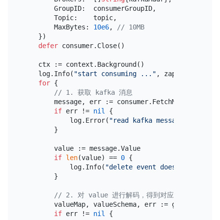
        GroupID:  consumerGroupID,

        Topic:    topic,

        MaxBytes: 
10e6
, 
// 10MB
    })

defer
 consumer.Close()

    ctx := context.Background()

    log.Info(
"start consuming ..."
, zap.String(
"ka
for
 {

// 1. 获取 kafka 消息
        message, err := consumer.FetchMessage(ctx)

if
 err != 
nil
 {

            log.Error(
"read kafka message failed"
,
        }

        value := message.Value

if
len
(value) == 
0
 {

            log.Info(
"delete event does not have v
        }

// 2. 对 value 进行解码，得到对应的 value map 
        valueMap, valueSchema, err := getValueMapA
if
 err != 
nil
 {
