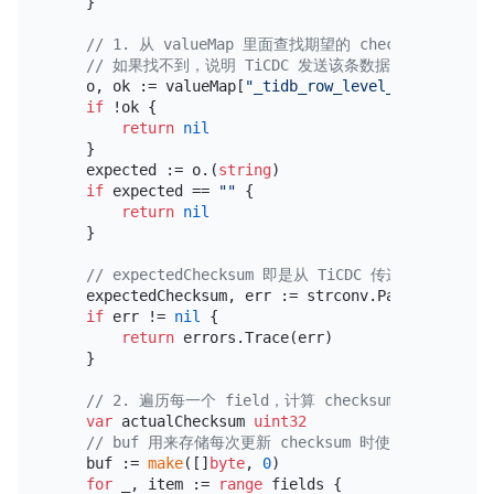
    }

// 1. 从 valueMap 里面查找期望的 checksum 值，它
// 如果找不到，说明 TiCDC 发送该条数据时，还没有开启
    o, ok := valueMap[
"_tidb_row_level_checksum"
]

if
 !ok {

return
nil
    }

    expected := o.(
string
)

if
 expected == 
""
 {

return
nil
    }

// expectedChecksum 即是从 TiCDC 传递而来的期望的 
    expectedChecksum, err := strconv.ParseUint(exp
if
 err != 
nil
 {

return
 errors.Trace(err)

    }

// 2. 遍历每一个 field，计算 checksum 值
var
 actualChecksum 
uint32
// buf 用来存储每次更新 checksum 时使用的字节切片
    buf := 
make
([]
byte
, 
0
)

for
 _, item := 
range
 fields {
