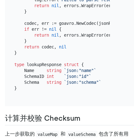
return
nil
, errors.WrapError(errors.ErrAvr
    }

    codec, err := goavro.NewCodec(jsonResp.Schema)

if
 err != 
nil
 {

return
nil
, errors.WrapError(errors.ErrAvr
    }

return
 codec, 
nil
}

type
 lookupResponse 
struct
 {

    Name     
string
`json:"name"`
    SchemaID 
int
`json:"id"`
    Schema   
string
`json:"schema"`
}

计算并校验 Checksum
上一步获取的
和
包含了所有用
valueMap
valueSchema