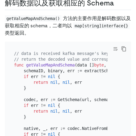
解码数据以及获取相应的 Schema
方法的主要作用是解码数据以及
getValueMapAndSchema()
获取相应的 schema，二者均以
map[string]interface{}
类型返回。
// data is received kafka message's key or value, 
// return the decoded value and corresponding sche
func
getValueMapAndSchema
(data []
byte
, url 
string
)
    schemaID, binary, err := extractSchemaIDAndBina
if
 err != 
nil
 {

return
nil
, 
nil
, err

    }

    codec, err := GetSchema(url, schemaID)

if
 err != 
nil
 {

return
nil
, 
nil
, err

    }

    native, _, err := codec.NativeFromBinary(binary
if
 err != 
nil
 {
