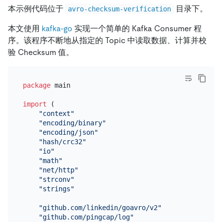
本示例代码位于
目录下。
avro-checksum-verification
本文使用
kafka-go
实现一个简单的 Kafka Consumer 程
序。该程序不断地从指定的 Topic 中读取数据、计算并校
验 Checksum 值。
package
 main

import
 (

"context"
"encoding/binary"
"encoding/json"
"hash/crc32"
"io"
"math"
"net/http"
"strconv"
"strings"
"github.com/linkedin/goavro/v2"
"github.com/pingcap/log"