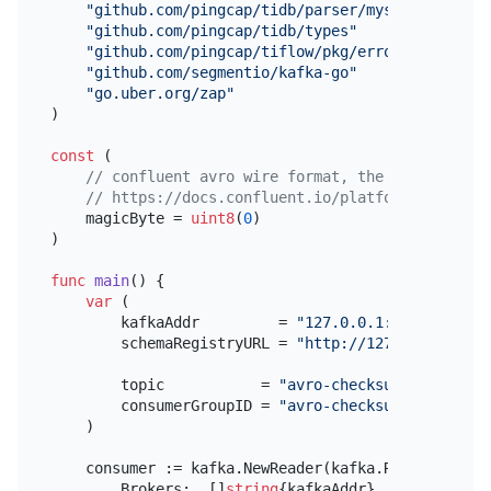
"github.com/pingcap/tidb/parser/mysql"
"github.com/pingcap/tidb/types"
"github.com/pingcap/tiflow/pkg/errors"
"github.com/segmentio/kafka-go"
"go.uber.org/zap"
)

const
 (

// confluent avro wire format, the first byte 
// https://docs.confluent.io/platform/current/
    magicByte = 
uint8
(
0
)

)

func
main
()
 {

var
 (

        kafkaAddr         = 
"127.0.0.1:9092"
        schemaRegistryURL = 
"http://127.0.0.1:8081
        topic           = 
"avro-checksum-test"
        consumerGroupID = 
"avro-checksum-test"
    )

    consumer := kafka.NewReader(kafka.ReaderConfig{
        Brokers:  []
string
{kafkaAddr},
