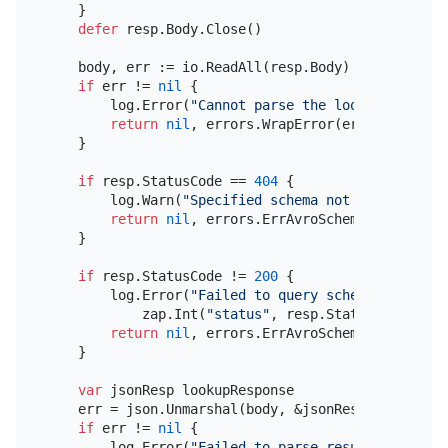
    }

defer
 resp.Body.Close()

    body, err := io.ReadAll(resp.Body)

if
 err != 
nil
 {

        log.Error(
"Cannot parse the lookup schema 
return
nil
, errors.WrapError(errors.ErrAvr
    }

if
 resp.StatusCode == 
404
 {

        log.Warn(
"Specified schema not found in Re
return
nil
, errors.ErrAvroSchemaAPIError.G
    }

if
 resp.StatusCode != 
200
 {

        log.Error(
"Failed to query schema from the
            zap.Int(
"status"
, resp.StatusCode), za
return
nil
, errors.ErrAvroSchemaAPIError.G
    }

var
 jsonResp lookupResponse

    err = json.Unmarshal(body, &jsonResp)

if
 err != 
nil
 {

        log.Error(
"Failed to parse result from Reg