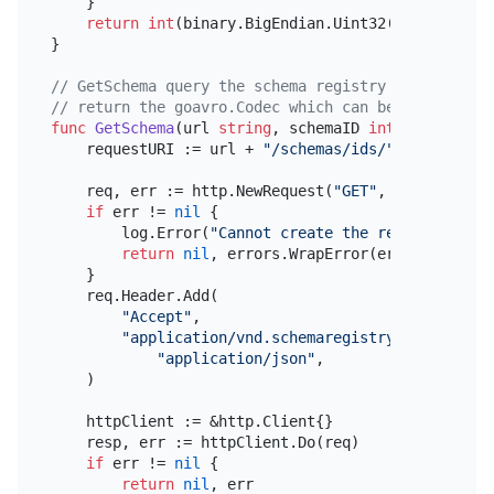
    }

return
int
(binary.BigEndian.Uint32(data[
1
:
5
]))
}

// GetSchema query the schema registry to fetch th
// return the goavro.Codec which can be used to en
func
GetSchema
(url 
string
, schemaID 
int
)
 (*goavro.
    requestURI := url + 
"/schemas/ids/"
 + strconv.
    req, err := http.NewRequest(
"GET"
, requestURI,
if
 err != 
nil
 {

        log.Error(
"Cannot create the request to lo
return
nil
, errors.WrapError(errors.ErrAvr
    }

    req.Header.Add(

"Accept"
,

"application/vnd.schemaregistry.v1+json, a
"application/json"
,

    )

    httpClient := &http.Client{}

    resp, err := httpClient.Do(req)

if
 err != 
nil
 {

return
nil
, err
