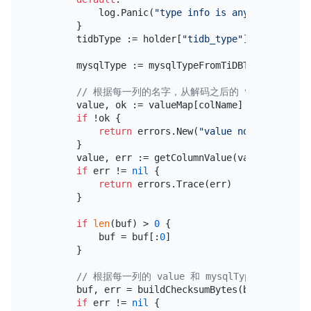
            log.Panic(
"type info is anything else"
        }

        tidbType := holder[
"tidb_type"
].(
string
)

        mysqlType := mysqlTypeFromTiDBType(tidbType
// 根据每一列的名字，从解码之后的 value map 
        value, ok := valueMap[colName]

if
 !ok {

return
 errors.New(
"value not found"
)

        }

        value, err := getColumnValue(value, holder,
if
 err != 
nil
 {

return
 errors.Trace(err)

        }

if
len
(buf) > 
0
 {

            buf = buf[:
0
]

        }

// 根据每一列的 value 和 mysqlType，生成用于
        buf, err = buildChecksumBytes(buf, value, m
if
 err != 
nil
 {
