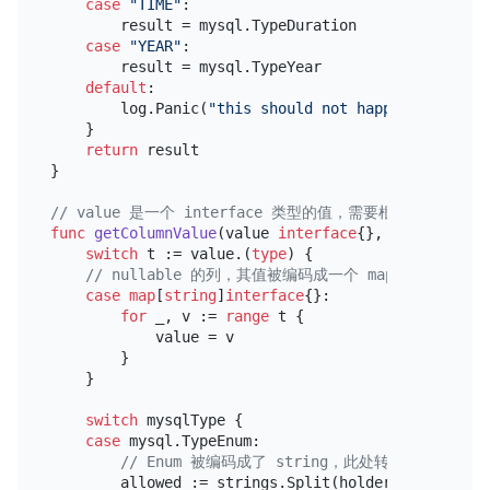
case
"TIME"
:

        result = mysql.TypeDuration

case
"YEAR"
:

        result = mysql.TypeYear

default
:

        log.Panic(
"this should not happen, unknown
    }

return
 result

}

// value 是一个 interface 类型的值，需要根据 hol
func
getColumnValue
(value 
interface
{}, holder 
map
[
switch
 t := value.(
type
) {

// nullable 的列，其值被编码成一个 map，只有
case
map
[
string
]
interface
{}:

for
 _, v := 
range
 t {

            value = v

        }

    }

switch
 mysqlType {

case
 mysql.TypeEnum:

// Enum 被编码成了 string，此处转换为对应于 En
        allowed := strings.Split(holder[
"allowed"
]