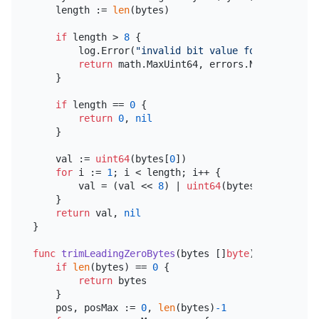
    length := 
len
(bytes)

if
 length > 
8
 {

        log.Error(
"invalid bit value found"
, zap.B
return
 math.MaxUint64, errors.New(
"invalid
    }

if
 length == 
0
 {

return
0
, 
nil
    }

    val := 
uint64
(bytes[
0
])

for
 i := 
1
; i < length; i++ {

        val = (val << 
8
) | 
uint64
(bytes[i])

    }

return
 val, 
nil
}

func
trimLeadingZeroBytes
(bytes []
byte
)
 []
byte
 {

if
len
(bytes) == 
0
 {

return
 bytes

    }

    pos, posMax := 
0
, 
len
(bytes)
-1