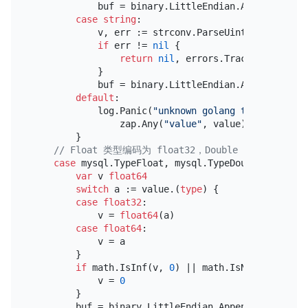
            buf = binary.LittleEndian.AppendUint64(
case
string
:

            v, err := strconv.ParseUint(a, 
10
, 
64
)

if
 err != 
nil
 {

return
nil
, errors.Trace(err)

            }

            buf = binary.LittleEndian.AppendUint64(
default
:

            log.Panic(
"unknown golang type for the
                zap.Any(
"value"
, value), zap.Any(
"
        }

// Float 类型编码为 float32，Double 编码为 float
case
 mysql.TypeFloat, mysql.TypeDouble:

var
 v 
float64
switch
 a := value.(
type
) {

case
float32
:

            v = 
float64
(a)

case
float64
:

            v = a

        }

if
 math.IsInf(v, 
0
) || math.IsNaN(v) {

            v = 
0
        }

        buf = binary.LittleEndian.AppendUint64(buf