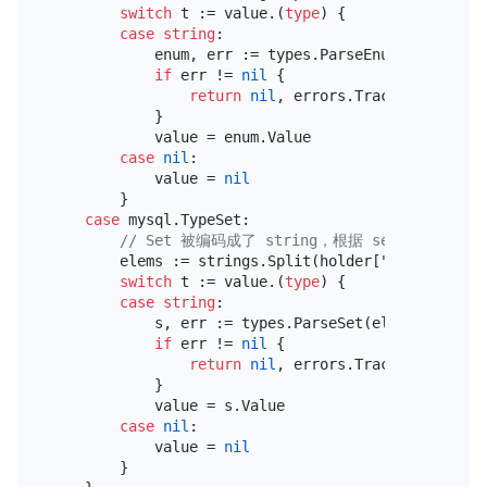
switch
 t := value.(
type
) {

case
string
:

            enum, err := types.ParseEnum(allowed, 
if
 err != 
nil
 {

return
nil
, errors.Trace(err)

            }

            value = enum.Value

case
nil
:

            value = 
nil
        }

case
 mysql.TypeSet:

// Set 被编码成了 string，根据 set 定义的顺
        elems := strings.Split(holder[
"allowed"
].(
switch
 t := value.(
type
) {

case
string
:

            s, err := types.ParseSet(elems, t, 
""
)

if
 err != 
nil
 {

return
nil
, errors.Trace(err)

            }

            value = s.Value

case
nil
:

            value = 
nil
        }
