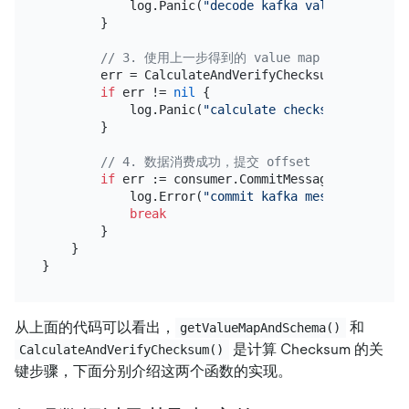
            log.Panic(
"decode kafka value failed"
,
        }

// 3. 使用上一步得到的 value map 和 schema 
        err = CalculateAndVerifyChecksum(valueMap, 
if
 err != 
nil
 {

            log.Panic(
"calculate checksum failed"
,
        }

// 4. 数据消费成功，提交 offset
if
 err := consumer.CommitMessages(ctx, mes
            log.Error(
"commit kafka message failed
break
        }

    }

从上面的代码可以看出，
和
getValueMapAndSchema()
是计算 Checksum 的关
CalculateAndVerifyChecksum()
键步骤，下面分别介绍这两个函数的实现。