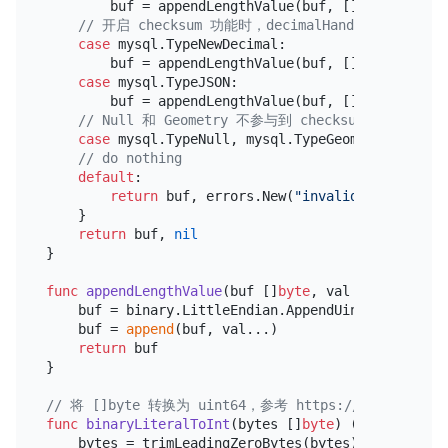
        buf = appendLengthValue(buf, []
byte
(v))

// 开启 checksum 功能时，decimalHandlingMode 
case
 mysql.TypeNewDecimal:

        buf = appendLengthValue(buf, []
byte
(value.
case
 mysql.TypeJSON:

        buf = appendLengthValue(buf, []
byte
(value.
// Null 和 Geometry 不参与到 checksum 计算
case
 mysql.TypeNull, mysql.TypeGeometry:

// do nothing
default
:

return
 buf, errors.New(
"invalid type for t
    }

return
 buf, 
nil
}

func
appendLengthValue
(buf []
byte
, val []
byte
)
 []
b
    buf = binary.LittleEndian.AppendUint32(buf, 
ui
    buf = 
append
(buf, val...)

return
 buf

}

// 将 []byte 转换为 uint64，参考 https://github.com/pin
func
binaryLiteralToInt
(bytes []
byte
)
 (
uint64
, 
err
    bytes = trimLeadingZeroBytes(bytes)
