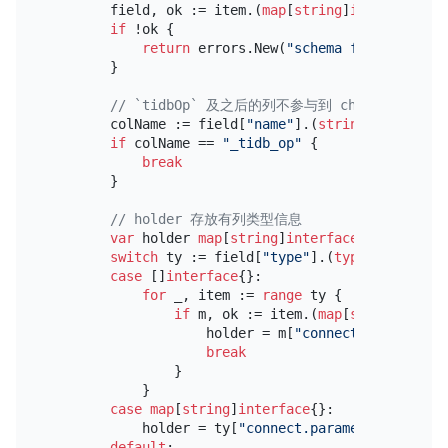
        field, ok := item.(
map
[
string
]
interface
{})

if
 !ok {

return
 errors.New(
"schema field should
        }

// `tidbOp` 及之后的列不参与到 checksu
        colName := field[
"name"
].(
string
)

if
 colName == 
"_tidb_op"
 {

break
        }

// holder 存放有列类型信息
var
 holder 
map
[
string
]
interface
{}

switch
 ty := field[
"type"
].(
type
) {

case
 []
interface
{}:

for
 _, item := 
range
 ty {

if
 m, ok := item.(
map
[
string
]
inter
                    holder = m[
"connect.parameters
break
                }

            }

case
map
[
string
]
interface
{}:

            holder = ty[
"connect.parameters"
].(
map
default
:
