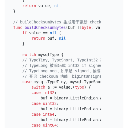
    }

return
 value, 
nil
}

// buildChecksumBytes 生成用于更新 checksum 的字节切片, 参考
func
buildChecksumBytes
(buf []
byte
, value 
interfac
if
 value == 
nil
 {

return
 buf, 
nil
    }

switch
 mysqlType {

// TypeTiny, TypeShort, TypeInt32 被编码成 int3
// TypeLong 被编码成 int32 if signed, else int6
// TypeLongLong，如果是 signed，被编码成 int64
// 开启 checksum 功能，bigintUnsignedHandlin
case
 mysql.TypeTiny, mysql.TypeShort, mysql.Ty
switch
 a := value.(
type
) {

case
int32
:

            buf = binary.LittleEndian.AppendUint64
case
uint32
:

            buf = binary.LittleEndian.AppendUint64
case
int64
:

            buf = binary.LittleEndian.AppendUint64
case
uint64
:
