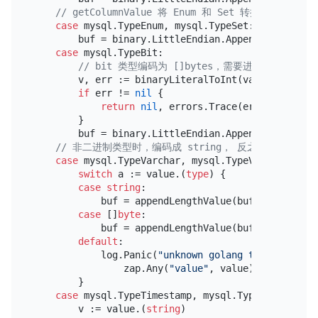
// getColumnValue 将 Enum 和 Set 转换为了 uint
case
 mysql.TypeEnum, mysql.TypeSet:

        buf = binary.LittleEndian.AppendUint64(buf
case
 mysql.TypeBit:

// bit 类型编码为 []bytes，需要进一步转换为 ui
        v, err := binaryLiteralToInt(value.([]
byte
if
 err != 
nil
 {

return
nil
, errors.Trace(err)

        }

        buf = binary.LittleEndian.AppendUint64(buf,
// 非二进制类型时，编码成 string， 反之则为 []byte
case
 mysql.TypeVarchar, mysql.TypeVarString, m
switch
 a := value.(
type
) {

case
string
:

            buf = appendLengthValue(buf, []
byte
(a))
case
 []
byte
:

            buf = appendLengthValue(buf, a)

default
:

            log.Panic(
"unknown golang type for the
                zap.Any(
"value"
, value), zap.Any(
"
        }

case
 mysql.TypeTimestamp, mysql.TypeDatetime, 
        v := value.(
string
)
