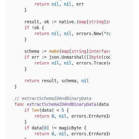
return
nil
, 
nil
, err

    }

    result, ok := native.(
map
[
string
]
interface
{})

if
 !ok {

return
nil
, 
nil
, errors.New(
"raw avro mess
    }

    schema := 
make
(
map
[
string
]
interface
{})

if
 err := json.Unmarshal([]
byte
(codec.Schema()
return
nil
, 
nil
, errors.Trace(err)

    }

return
 result, schema, 
nil
}

// extractSchemaIDAndBinaryData 
func
extractSchemaIDAndBinaryData
(data []
byte
)
 (
in
if
len
(data) < 
5
 {

return
0
, 
nil
, errors.ErrAvroInvalidMessag
    }

if
 data[
0
] != magicByte {

return
0
, 
nil
, errors.ErrAvroInvalidMessag