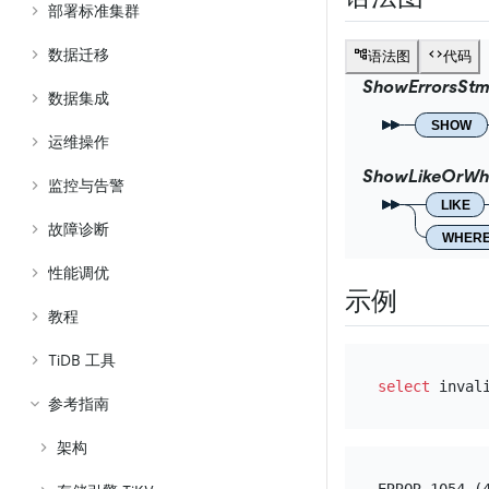
部署标准集群
数据迁移
语法图
代码
ShowErrorsStm
数据集成
SHOW
运维操作
ShowLikeOrWh
监控与告警
LIKE
故障诊断
WHER
性能调优
示例
教程
TiDB 工具
select
参考指南
架构