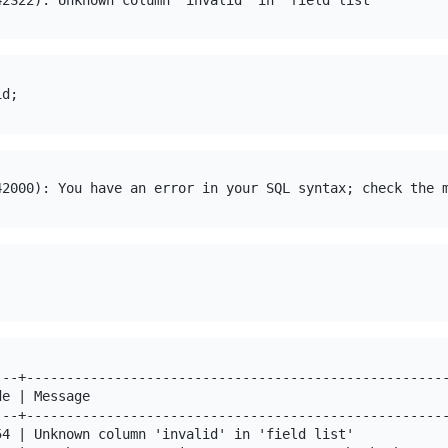
---+-----------------------------------------------------
de | Message                                             
---+-----------------------------------------------------
54 | Unknown column 'invalid' in 'field list'            