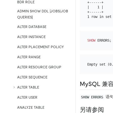
BDR ROLE
+------+

|    1 |

ADMIN SHOW DDL [JOBS|JOB
+------+

QUERIES]
ALTER DATABASE
ALTER INSTANCE
SHOW
ALTER PLACEMENT POLICY
ALTER RANGE
ALTER RESOURCE GROUP
ALTER SEQUENCE
MySQL 兼
ALTER TABLE
语句
SHOW ERRORS
ALTER USER
ANALYZE TABLE
另请参阅