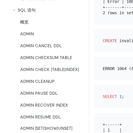
| Error | 10
+-------+---
SQL 语句
概览
ADMIN
CREATE
ADMIN CANCEL DDL
ADMIN CHECKSUM TABLE
ADMIN CHECK [TABLE|INDEX]
ADMIN CLEANUP
ADMIN PAUSE DDL
SELECT
1
ADMIN RECOVER INDEX
ADMIN RESUME DDL
+------+

ADMIN [SET|SHOW|UNSET]
| 1    |
