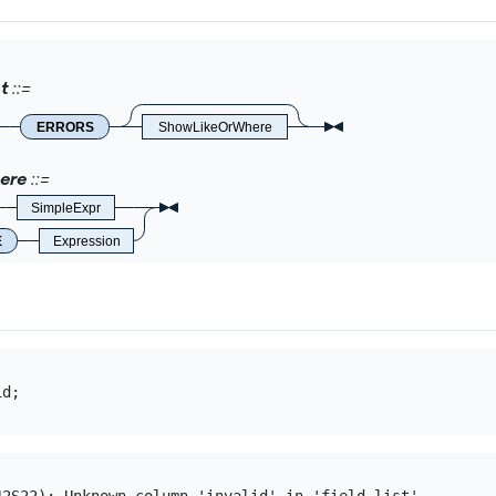
t
ERRORS
ShowLikeOrWhere
ere
SimpleExpr
E
Expression