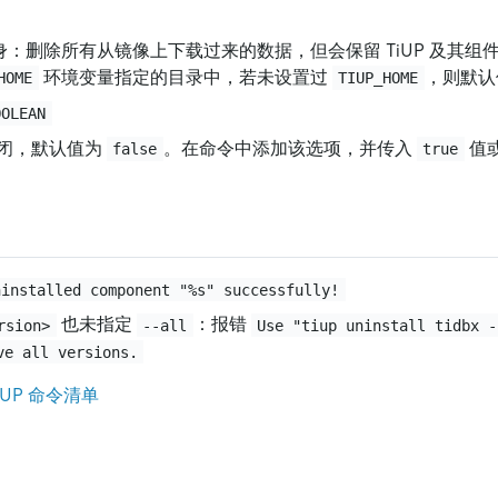
 自身：删除所有从镜像上下载过来的数据，但会保留 TiUP 及其
环境变量指定的目录中，若未设置过
，则默
HOME
TIUP_HOME
OOLEAN
闭，默认值为
。在命令中添加该选项，并传入
值
false
true
ninstalled component "%s" successfully!
也未指定
：报错
rsion>
--all
Use "tiup uninstall tidbx -
ve all versions.
TiUP 命令清单