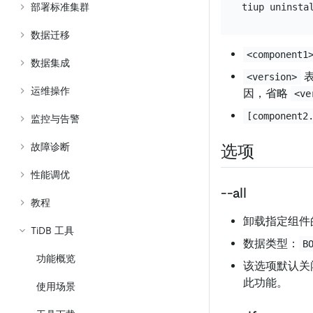
部署标准集群
数据迁移
<component1
数据集成
表
<version>
运维操作
因，省略
<ve
[component2
监控与告警
故障诊断
选项
性能调优
--all
教程
卸载指定组件
TiDB 工具
数据类型：
B
功能概览
该选项默认关
此功能。
使用场景