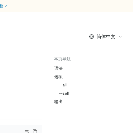
文档
↗
简体中文
本页导航
语法
选项
--all
--self
输出