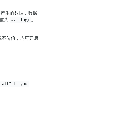
组件产生的数据，数据
认值为
。
~/.tiup/
或不传值，均可开启
-all" if you 