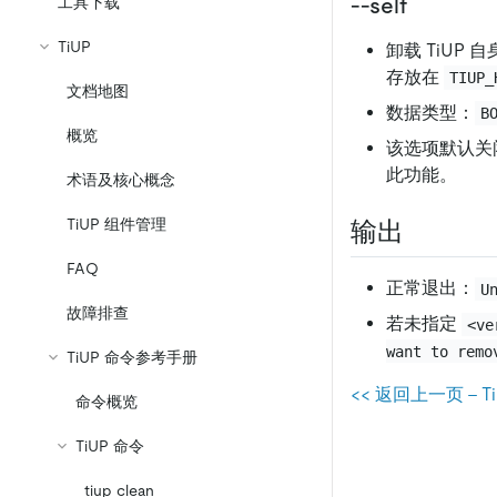
工具下载
--self
TiUP
卸载 TiUP
存放在
TIUP_
文档地图
数据类型：
B
概览
该选项默认关
此功能。
术语及核心概念
TiUP 组件管理
输出
FAQ
正常退出：
U
故障排查
若未指定
<ve
want to remo
TiUP 命令参考手册
<< 返回上一页 - 
命令概览
TiUP 命令
tiup clean