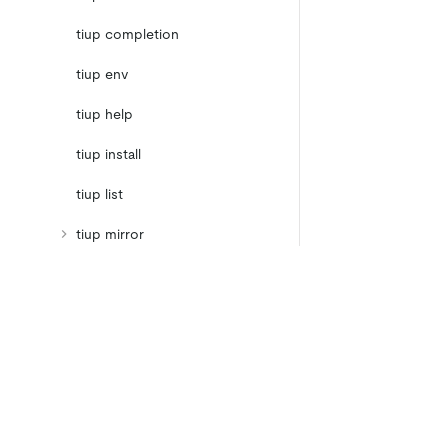
tiup completion
tiup env
tiup help
tiup install
tiup list
tiup mirror
tiup status
tiup telemetry
产品
生态
资
tiup uninstall
产品概览
集成
TiDB
TiKV
tiup update
TiDB Cloud
TiFlash
TiUP Cluster 命令
OSS Insight
E