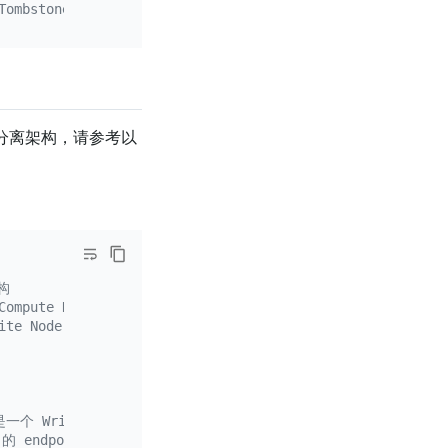
mbstone 状态的 TiFlash 节点
为存算分离架构，请参考以
构
ompute Node；
te Node
一个 Write Node
 的 endpoint 地址