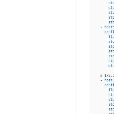
st
st
st
st
st
-
host
conf
fl
st
st
st
st
st
st
# 172.
-
host
conf
fl
st
st
st
st
st