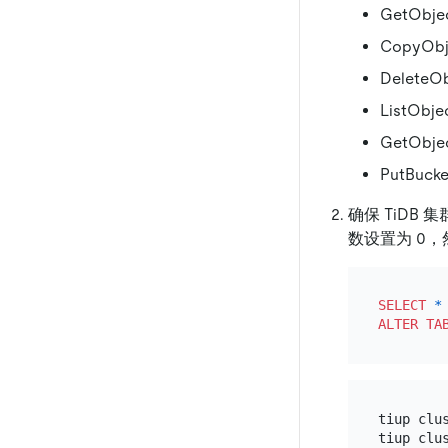
GetObje
CopyObj
DeleteOb
ListObje
GetObjec
PutBucke
确保 TiDB 
数设置为 0，然
SELECT
*
ALTER TA
tiup clu
tiup clu