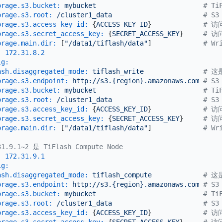
orage.s3.bucket:
mybucket
# T
orage.s3.root:
/cluster1_data
# S
orage.s3.access_key_id:
 {
ACCESS_KEY_ID
}             
# 访问
orage.s3.secret_access_key:
 {
SECRET_ACCESS_KEY
}     
# 访问
orage.main.dir:
 [
"/data1/tiflash/data"
]             
# W
:
172.31
.8
.2
ig:
ash.disaggregated_mode:
tiflash_write
# 这是
orage.s3.endpoint:
http://s3.{region}.amazonaws.com
# S3
orage.s3.bucket:
mybucket
# T
orage.s3.root:
/cluster1_data
# S
orage.s3.access_key_id:
 {
ACCESS_KEY_ID
}             
# 访问
orage.s3.secret_access_key:
 {
SECRET_ACCESS_KEY
}     
# 访问
orage.main.dir:
 [
"/data1/tiflash/data"
]             
# W
31.9.1~2 是 TiFlash Compute Node
:
172.31
.9
.1
ig:
ash.disaggregated_mode:
tiflash_compute
# 这是
orage.s3.endpoint:
http://s3.{region}.amazonaws.com
# S3
orage.s3.bucket:
mybucket
# T
orage.s3.root:
/cluster1_data
# S
orage.s3.access_key_id:
 {
ACCESS_KEY_ID
}             
# 访问
orage.s3.secret_access_key:
 {
SECRET_ACCESS_KEY
}     
# 访问