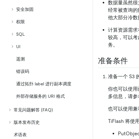
数据量虽然很
安全加固
经常被查询的数
他大部分冷数
权限
计算资源需求
SQL
较高，可以考虑临
务。
UI
准备条件
遥测
错误码
准备一个 S3 的
通过拓扑 label 进行副本调度
你也可以使用已有
多信息，请参
外部存储服务的 URI 格式
也可以使用兼
常见问题解答 (FAQ)
TiFlash 
版本发布历史
PutObje
术语表