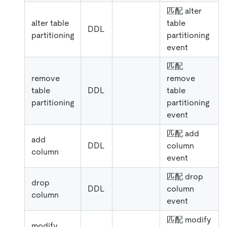
匹配 alter
alter table
table
DDL
partitioning
partitioning
event
匹配
remove
remove
table
DDL
table
partitioning
partitioning
event
匹配 add
add
DDL
column
column
event
匹配 drop
drop
DDL
column
column
event
匹配 modify
modify