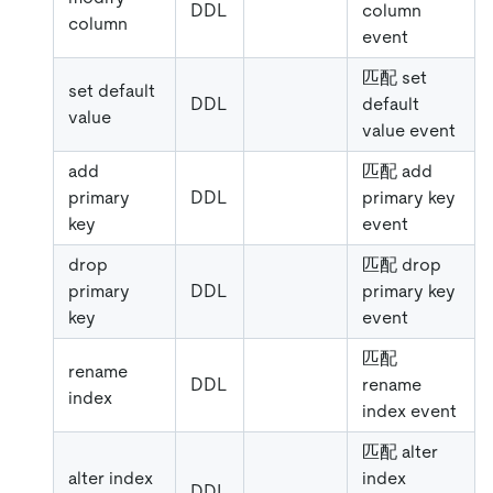
DDL
column
column
event
匹配 set
set default
DDL
default
value
value event
add
匹配 add
primary
DDL
primary key
key
event
drop
匹配 drop
primary
DDL
primary key
key
event
匹配
rename
DDL
rename
index
index event
匹配 alter
alter index
index
DDL