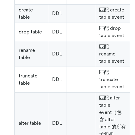
create
匹配 create
DDL
table
table event
匹配 drop
drop table
DDL
table event
匹配
rename
DDL
rename
table
table event
匹配
truncate
DDL
truncate
table
table event
匹配 alter
table
event（包
含 alter
alter table
DDL
table 的所有
子句和