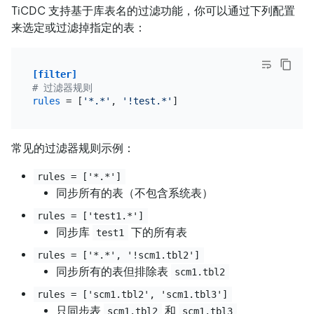
TiCDC 支持基于库表名的过滤功能，你可以通过下列配置
来选定或过滤掉指定的表：
[filter]
# 过滤器规则
rules
 = [
'*.*'
, 
'!test.*'
常见的过滤器规则示例：
rules = ['*.*']
同步所有的表（不包含系统表）
rules = ['test1.*']
同步库
下的所有表
test1
rules = ['*.*', '!scm1.tbl2']
同步所有的表但排除表
scm1.tbl2
rules = ['scm1.tbl2', 'scm1.tbl3']
只同步表
和
scm1.tbl2
scm1.tbl3