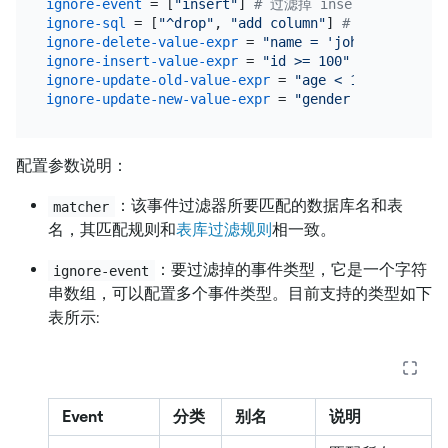
ignore-event
 = [
"insert"
] 
# 过滤掉 insert 事件
ignore-sql
 = [
"^drop"
, 
"add column"
] 
# 过滤掉以 "dr
ignore-delete-value-expr
 = 
"name = 'john'"
# 过滤掉包
ignore-insert-value-expr
 = 
"id >= 100"
# 过滤掉包含 i
ignore-update-old-value-expr
 = 
"age < 18 or name =
ignore-update-new-value-expr
 = 
"gender = 'male' an
配置参数说明：
：该事件过滤器所要匹配的数据库名和表
matcher
名，其匹配规则和
表库过滤规则
相一致。
：要过滤掉的事件类型，它是一个字符
ignore-event
串数组，可以配置多个事件类型。目前支持的类型如下
表所示:
Event
分类
别名
说明