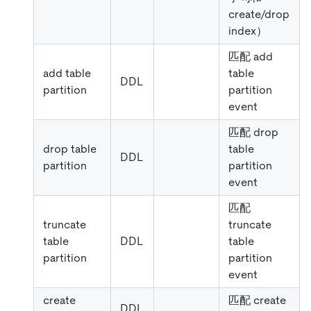
create/drop
index）
匹配 add
add table
table
DDL
partition
partition
event
匹配 drop
drop table
table
DDL
partition
partition
event
匹配
truncate
truncate
table
DDL
table
partition
partition
event
create
匹配 create
DDL