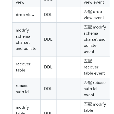
view
view event
匹配 drop
drop view
DDL
view event
匹配 modify
modify
schema
schema
DDL
charset and
charset
collate
and collate
event
匹配
recover
DDL
recover
table
table event
匹配 rebase
rebase
DDL
auto id
auto id
event
匹配 modify
modify
table
table
DDL