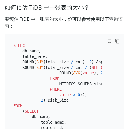
如何预估 TiDB 中一张表的大小？
要预估 TiDB 中一张表的大小，你可以参考使用以下查询语
句：
SELECT
    db_name,

    table_name,

    ROUND(
SUM
(total_size 
/
 cnt), 
2
) Approximate_Siz
    ROUND(
SUM
(total_size 
/
 cnt 
/
 (
SELECT
                    ROUND(
AVG
(
value
), 
2
)

FROM
                    METRICS_SCHEMA.store_size_ampli
WHERE
value
>
0
)),

2
FROM
    (
SELECT
        db_name,

            table_name,

            region_id,
