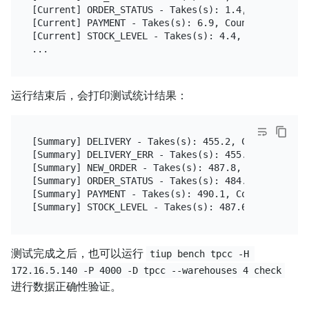
[Current] ORDER_STATUS - Takes(s): 1.4, Count: 1, 
[Current] PAYMENT - Takes(s): 6.9, Count: 5, TPM: 
[Current] STOCK_LEVEL - Takes(s): 4.4, Count: 1, T
运行结束后，会打印测试统计结果：
[Summary] DELIVERY - Takes(s): 455.2, Count: 32, T
[Summary] DELIVERY_ERR - Takes(s): 455.2, Count: 1
[Summary] NEW_ORDER - Takes(s): 487.8, Count: 314,
[Summary] ORDER_STATUS - Takes(s): 484.6, Count: 2
[Summary] PAYMENT - Takes(s): 490.1, Count: 321, T
测试完成之后，也可以运行
tiup bench tpcc -H 
172.16.5.140 -P 4000 -D tpcc --warehouses 4 check
进行数据正确性验证。