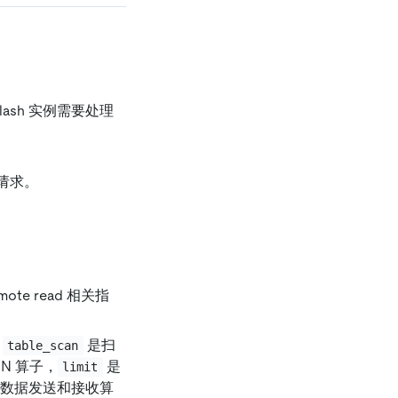
Flash 实例需要处理
 请求。
mote read 相关指
中
是扫
table_scan
pN 算子，
是
limit
数据发送和接收算