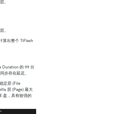
变更层。
变更层。
计算出整个 TiFlash
 Duration 的 99 分
数据同步存在延迟。
定层 (File
a 层 (Page) 最大
VME 盘，具有较强的