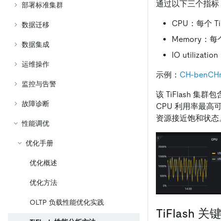
通过以下三个指标，
部署标准集群
CPU：每个 Ti
数据迁移
Memory：每
数据集成
IO utilizat
运维操作
示例：
CH-benCH
监控与告警
该 TiFlash 集
故障诊断
CPU 利用率最高可达
资源接近饱和状态
性能调优
优化手册
优化概述
优化方法
OLTP 负载性能优化实践
TiFlash 