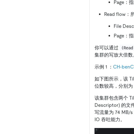
Page：指
Read flow
File De
Page：指
你可以通过
(Read
集群的写放大倍数
示例 1 ：
CH-ben
如下图所示，该 TiFlash
位数较高，分别为 3
该集群包含两个 TiFl
Descriptor) 的
写流量为 74 MB/
IO 吞吐能力。