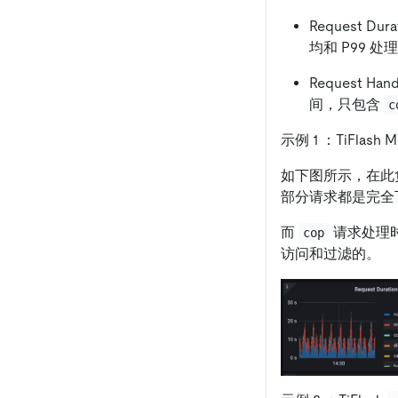
Request D
均和 P99 处
Request Han
间，只包含
c
示例 1 ：TiFlas
如下图所示，在此
部分请求都是完全下推
而
请求处理时间
cop
访问和过滤的。